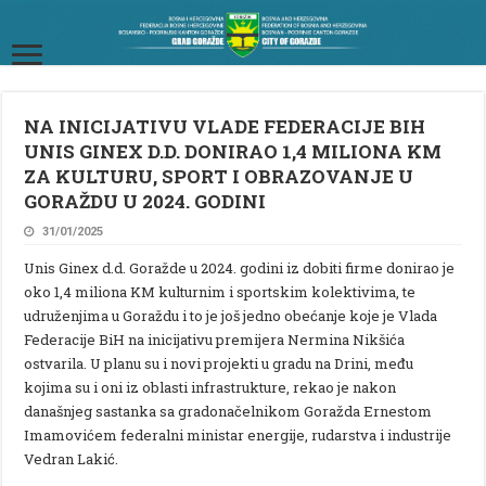
NA INICIJATIVU VLADE FEDERACIJE BIH
UNIS GINEX D.D. DONIRAO 1,4 MILIONA KM
ZA KULTURU, SPORT I OBRAZOVANJE U
GORAŽDU U 2024. GODINI
31/01/2025
Unis Ginex d.d. Goražde u 2024. godini iz dobiti firme donirao je
oko 1,4 miliona KM kulturnim i sportskim kolektivima, te
udruženjima u Goraždu i to je još jedno obećanje koje je Vlada
Federacije BiH na inicijativu premijera Nermina Nikšića
ostvarila. U planu su i novi projekti u gradu na Drini, među
kojima su i oni iz oblasti infrastrukture, rekao je nakon
današnjeg sastanka sa gradonačelnikom Goražda Ernestom
Imamovićem federalni ministar energije, rudarstva i industrije
Vedran Lakić.