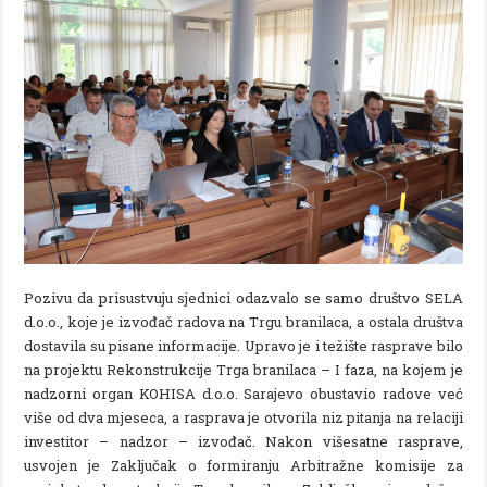
Pozivu da prisustvuju sjednici odazvalo se samo društvo SELA
d.o.o., koje je izvođač radova na Trgu branilaca, a ostala društva
dostavila su pisane informacije. Upravo je i težište rasprave bilo
na projektu Rekonstrukcije Trga branilaca – I faza, na kojem je
nadzorni organ KOHISA d.o.o. Sarajevo obustavio radove već
više od dva mjeseca, a rasprava je otvorila niz pitanja na relaciji
investitor – nadzor – izvođač. Nakon višesatne rasprave,
usvojen je Zaključak o formiranju Arbitražne komisije za