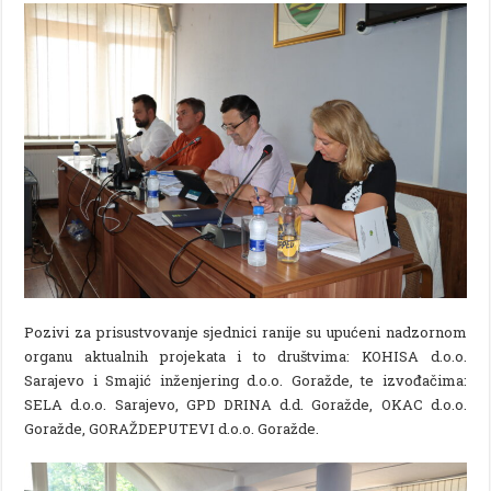
Pozivi za prisustvovanje sjednici ranije su upućeni nadzornom
organu aktualnih projekata i to društvima: KOHISA d.o.o.
Sarajevo i Smajić inženjering d.o.o. Goražde, te izvođačima:
SELA d.o.o. Sarajevo, GPD DRINA d.d. Goražde, OKAC d.o.o.
Goražde, GORAŽDEPUTEVI d.o.o. Goražde.