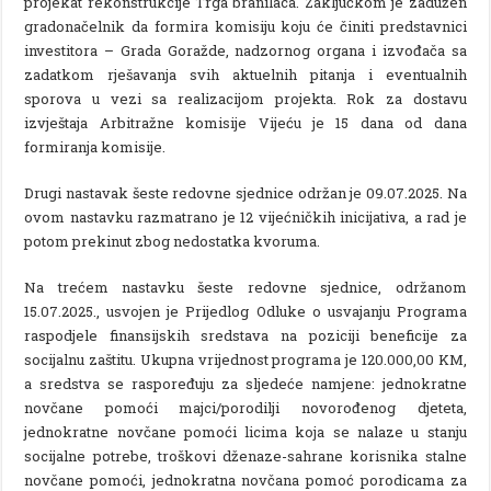
projekat rekonstrukcije Trga branilaca. Zaključkom je zadužen
gradonačelnik da formira komisiju koju će činiti predstavnici
investitora – Grada Goražde, nadzornog organa i izvođača sa
zadatkom rješavanja svih aktuelnih pitanja i eventualnih
sporova u vezi sa realizacijom projekta. Rok za dostavu
izvještaja Arbitražne komisije Vijeću je 15 dana od dana
formiranja komisije.
Drugi nastavak šeste redovne sjednice održan je 09.07.2025. Na
ovom nastavku razmatrano je 12 vijećničkih inicijativa, a rad je
potom prekinut zbog nedostatka kvoruma.
Na trećem nastavku šeste redovne sjednice, održanom
15.07.2025., usvojen je Prijedlog Odluke o usvajanju Programa
raspodjele finansijskih sredstava na poziciji beneficije za
socijalnu zaštitu. Ukupna vrijednost programa je 120.000,00 KM,
a sredstva se raspoređuju za sljedeće namjene: jednokratne
novčane pomoći majci/porodilji novorođenog djeteta,
jednokratne novčane pomoći licima koja se nalaze u stanju
socijalne potrebe, troškovi dženaze-sahrane korisnika stalne
novčane pomoći, jednokratna novčana pomoć porodicama za