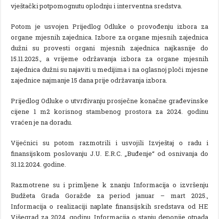
vještački potpomognutu oplodnju i interventna sredstva.
Potom je usvojen Prijedlog Odluke o provođenju izbora za
organe mjesnih zajednica. Izbore za organe mjesnih zajednica
dužni su provesti organi mjesnih zajednica najkasnije do
15.11.2025., a vrijeme održavanja izbora za organe mjesnih
zajednica dužni su najaviti u medijima i na oglasnoj ploči mjesne
zajednice najmanje 15 dana prije održavanja izbora.
Prijedlog Odluke o utvrđivanju prosječne konačne građevinske
cijene 1 m2 korisnog stambenog prostora za 2024. godinu
vraćen je na doradu.
Vijećnici su potom razmotrili i usvojili Izvještaj o radu i
finansijskom poslovanju J.U. E.R.C. „Buđenje“ od osnivanja do
31.12.2024. godine.
Razmotrene su i primljene k znanju Informacija o izvršenju
Budžeta Grada Goražde za period januar – mart 2025.,
Informacija o realizaciji naplate finansijskih sredstava od HE
Višegrad za 2024. godinu, Informacija o stanju deponije otpada