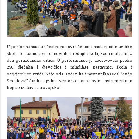
U performansu su učestvovali svi učenici i nastavnici muzičke
škole, te učenici svih osnovnih i srednjih škola, kao i mališani iz
dva goraždanska vrtića. U performansu je učestvovalo preko
250 dječaka i djevojčica i mladih,te nastavnici škola i
odgajateljice vrtića. Više od 60 učenika i nastavnika OMŠ ”Avdo
Smailović” činili su jedinstven orkestar sa svim instrumentima
koji se izučavaju u ovoj školi.