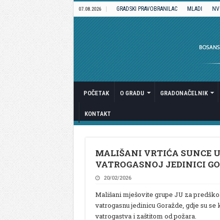
GRADSKI PRAVOBRANILAC
MLADI
NV
07.08.2026
POČETAK
O GRADU
GRADONAČELNIK
KONTAKT
MALIŠANI VRTIĆA SUNCE U
VATROGASNOJ JEDINICI G
20/02/2026
Mališani mješovite grupe JU za predškols
vatrogasnu jedinicu Goražde, gdje su s
vatrogastva i zaštitom od požara.