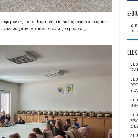
E-DI
aju požari, kako ih spriječiti te na koji način postupiti u
E-D
na važnost pravovremene reakcije i pozivanja
DIJ
ELEK
SLU
NA
SLU
OPĆ
ST
SLU
UR
SLU
PRA
NE
SLU