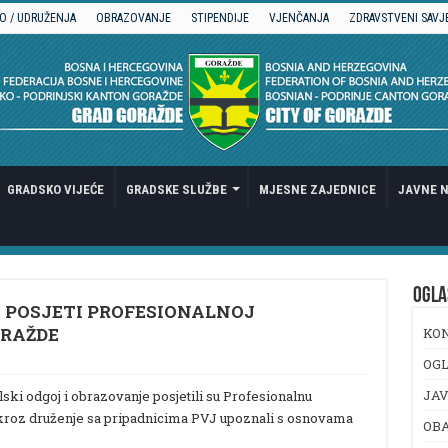
O / UDRUŽENJA
OBRAZOVANJE
STIPENDIJE
VJENČANJA
ZDRAVSTVENI SAVJ
GRADSKO VIJEĆE
GRADSKE SLUŽBE
MJESNE ZAJEDNICE
JAVNE N
OGLA
 POSJETI PROFESIONALNOJ
ORAŽDE
KO
OGL
JAV
ki odgoj i obrazovanje posjetili su Profesionalnu
e kroz druženje sa pripadnicima PVJ upoznali s osnovama
OB