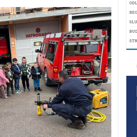
ODL
REG
SL
BU
ST