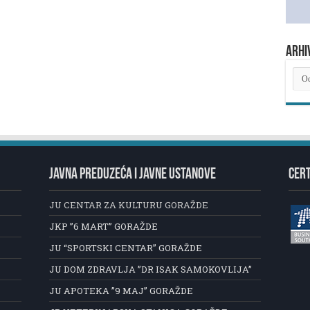
ARHI
ARH
NOV
JAVNA PREDUZEĆA I JAVNE USTANOVE
CERT
JU CENTAR ZA KULTURU GORAŽDE
JKP ”6 MART” GORAŽDE
JU “SPORTSKI CENTAR” GORAŽDE
JU DOM ZDRAVLJA ”DR ISAK SAMOKOVLIJA”
JU APOTEKA ”9 MAJ” GORAŽDE