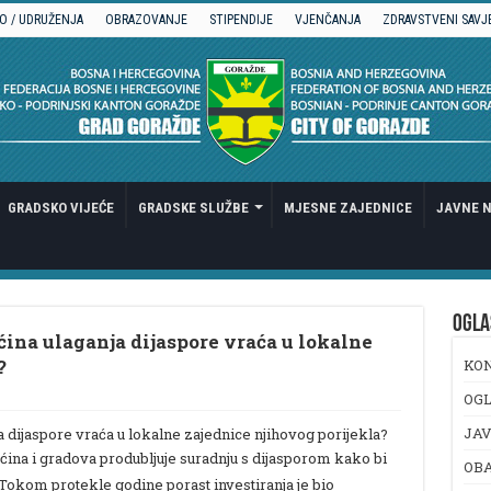
O / UDRUŽENJA
OBRAZOVANJE
STIPENDIJE
VJENČANJA
ZDRAVSTVENI SAVJ
GRADSKO VIJEĆE
GRADSKE SLUŽBE
MJESNE ZAJEDNICE
JAVNE N
OGLA
ećina ulaganja dijaspore vraća u lokalne
?
KO
OGL
JAV
ja dijaspore vraća u lokalne zajednice njihovog porijekla?
ina i gradova produbljuje suradnju s dijasporom kako bi
OB
. Tokom protekle godine porast investiranja je bio