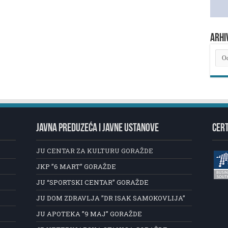
ARHI
ARH
NOV
JAVNA PREDUZEĆA I JAVNE USTANOVE
CERT
JU CENTAR ZA KULTURU GORAŽDE
JKP ”6 MART” GORAŽDE
JU “SPORTSKI CENTAR” GORAŽDE
JU DOM ZDRAVLJA ”DR ISAK SAMOKOVLIJA”
JU APOTEKA ”9 MAJ” GORAŽDE