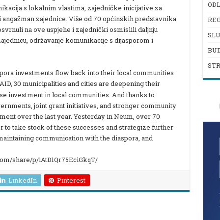
ODL
nikacija s lokalnim vlastima, zajedničke inicijative za
ji angažman zajednice. Više od 70 općinskih predstavnika
REG
vrnuli na ove uspjehe i zajednički osmislili daljnju
SL
 zajednicu, održavanje komunikacije s dijasporom i
BU
ST
spora investments flow back into their local communities
ID, 30 municipalities and cities are deepening their
ase investment in local communities. And thanks to
nments, joint grant initiatives, and stronger community
ment over the last year. Yesterday in Neum, over 70
 to take stock of these successes and strategize further
aintaining communication with the diaspora, and
om/share/p/iAtD1Qr75EciGkqT/
LinkedIn
Pinterest