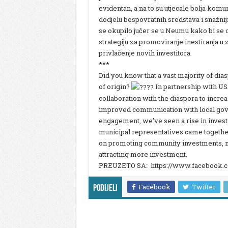
evidentan, a na to su utjecale bolja komu
dodjelu bespovratnih sredstava i snažni
se okupilo jučer se u Neumu kako bi se os
strategiju za promoviranje inestiranja u
privlačenje novih investitora.
***
Did you know that a vast majority of dia
of origin?
In partnership with USA
collaboration with the diaspora to incre
improved communication with local gover
engagement, we’ve seen a rise in invest
municipal representatives came together
on promoting community investments, m
attracting more investment.
PREUZETO SA: https://www.facebook.c
Facebook
Twitter
Podijeli