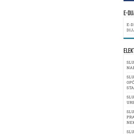
E-DI
E-D
DIJ
ELEK
SLU
NA
SLU
OPĆ
ST
SLU
UR
SLU
PRA
NE
SLU