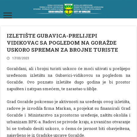
IZLETIŠTE GUBAVICA-PRELIJEPI
VIDIKOVAC SA POGLEDOM NA GORAŽDE
USKORO SPREMAN ZA BROJNE TURISTE
17/03/2023
Goraždani, ali i brojni turisti uskoro će moći uživati u prelijepo
uređenom izletištu na Gubavici-vidikovcu sa pogledom na
Goražde. Ovo poznato izletište dugo godina je bi prostor
zapušten i zatrpan smećem, te zarastao u šiblje.
Grad Goražde pokrenuo je aktivnosti na uređenju ovog izletišta,
radove je izvodila firma Markan, a projekat su finansirali Grad
Goražde i Ministarstvo za prostorno uređenje, zaštitu okoliša i
urbanizam BPK-a. Radovi se privode kraju, a zvanično otvaranje
bi se trebalo desiti uskoro, o čemu će javnost biti obavještena,
najavljeno je iz Gradske uprave Goražde.