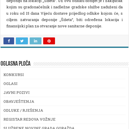
deponiju na lokaciji „Šišeta“. Uz ovu odluku donijet je i zaključak
kojim su gradonačelnik i nadležne gradske službe zaduženi da
u roku od 15 dana Vijeću dostave prijedlog odluke kojom će, s
ciljem zatvaranja deponije „Šišeta“, biti određena lokacija i
finansijski plan za otvaranje nove sanitarne deponije.
OGLASNA PLOČA
KONKURSI
OGLASI
JAVNI POZIVI
OBAVJEŠTENJA
ODLUKE / RJEŠENJA
REGISTAR REDOVA VOŽNJE
SLUŽBENE NOVINE GRADA GORAŽDA