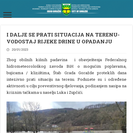
I DALJE SE PRATI SITUACIJA NA TERENU-
VODOSTAJ RIJEKE DRINE U OPADANJU
20/01/2023
Zbog obilnih kišnih padavina i obavještenja Federalnog
hidrometeorološkog zavoda BiH o mogućim poplavama,
bujicama / klizištima, Štab Grada Goražde proteklih dana
intezivno prati situaciju na terenu. Poduzete su i određene
aktivnosti u cilju preventivnog djelovanja, podizanjem nasipa na
kriznim tačkama u naselju Luka i Zupčići.