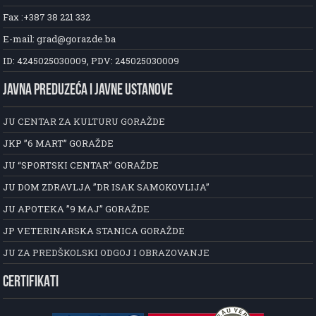
Fax :+387 38 221 332
E-mail: grad@gorazde.ba
ID: 4245025030009, PDV: 245025030009
JAVNA PREDUZEĆA I JAVNE USTANOVE
JU CENTAR ZA KULTURU GORAŽDE
JKP ”6 MART” GORAŽDE
JU “SPORTSKI CENTAR” GORAŽDE
JU DOM ZDRAVLJA ”DR ISAK SAMOKOVLIJA”
JU APOTEKA ”9 MAJ” GORAŽDE
JP VETERINARSKA STANICA GORAŽDE
JU ZA PREDŠKOLSKI ODGOJ I OBRAZOVANJE
CERTIFIKATI