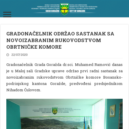
GRADONAČELNIK ODRŽAO SASTANAK SA
NOVOIZABRANIM RUKOVODSTVOM
OBRTNIČKE KOMORE
22/07/2020
Gradonačelnik Grada Goražda dr.sci. Muhamed Ramović danas
je u Maloj sali Gradske uprave održao prvi radni sastanak sa
novoizabranim rukovodstvom Obrtničke komore Bosansko-
podrinjskog kantona Goražde, predvođeni predsjednikom
Nihadom Ćulovom.