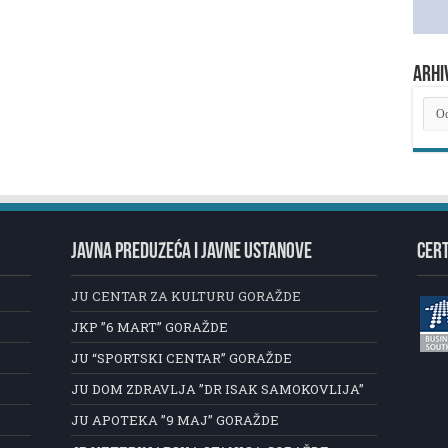
ARHI
ARH
NOV
JAVNA PREDUZEĆA I JAVNE USTANOVE
CERT
JU CENTAR ZA KULTURU GORAŽDE
JKP ”6 MART” GORAŽDE
JU “SPORTSKI CENTAR” GORAŽDE
JU DOM ZDRAVLJA ”DR ISAK SAMOKOVLIJA”
JU APOTEKA ”9 MAJ” GORAŽDE