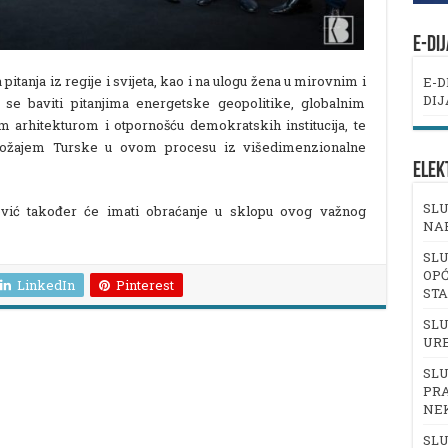
E-DI
pitanja iz regije i svijeta, kao i na ulogu žena u mirovnim i
E-D
DIJ
se baviti pitanjima energetske geopolitike, globalnim
arhitekturom i otpornošću demokratskih institucija, te
oložajem Turske u ovom procesu iz višedimenzionalne
ELEK
SLU
vić također će imati obraćanje u sklopu ovog važnog
NA
SLU
OPĆ
LinkedIn
Pinterest
ST
SLU
UR
SLU
PRA
NE
SLU