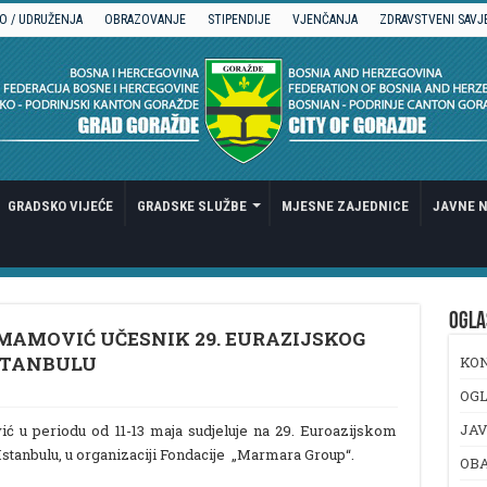
O / UDRUŽENJA
OBRAZOVANJE
STIPENDIJE
VJENČANJA
ZDRAVSTVENI SAVJ
GRADSKO VIJEĆE
GRADSKE SLUŽBE
MJESNE ZAJEDNICE
JAVNE N
OGLA
MAMOVIĆ UČESNIK 29. EURAZIJSKOG
STANBULU
KO
OGL
JAV
 u periodu od 11-13 maja sudjeluje na 29. Euroazijskom
tanbulu, u organizaciji Fondacije „Marmara Group“.
OB