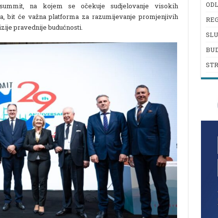
ODL
 summit, na kojem se očekuje sudjelovanje visokih
a, bit će važna platforma za razumijevanje promjenjivih
REG
izije pravednije budućnosti.
SL
BU
ST