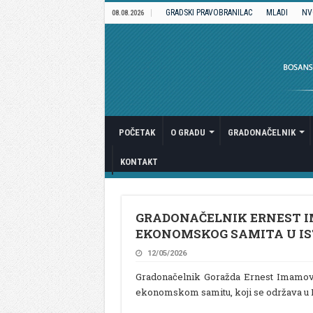
GRADSKI PRAVOBRANILAC
MLADI
NV
08.08.2026
POČETAK
O GRADU
GRADONAČELNIK
KONTAKT
GRADONAČELNIK ERNEST I
EKONOMSKOG SAMITA U I
12/05/2026
Gradonačelnik Goražda Ernest Imamović
ekonomskom samitu, koji se održava u Is