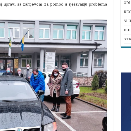
ODL
koj upravi sa zahtjevom za pomoć u rješavanju problema
REG
SL
BU
ST