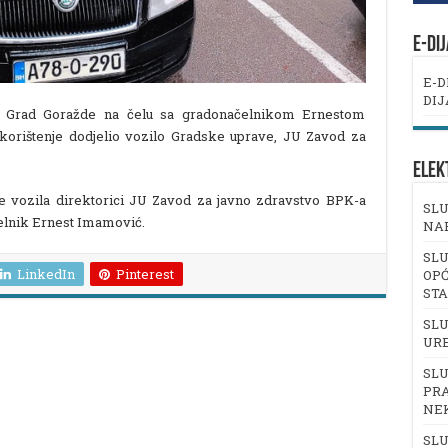
E-DI
E-D
DIJ
ma Grad Goražde na čelu sa gradonačelnikom Ernestom
rištenje dodjelio vozilo Gradske uprave, JU Zavod za
ELEK
e vozila direktorici JU Zavod za javno zdravstvo BPK-a
SLU
elnik Ernest Imamović.
NA
SLU
LinkedIn
Pinterest
OPĆ
ST
SLU
UR
SLU
PRA
NE
SLU