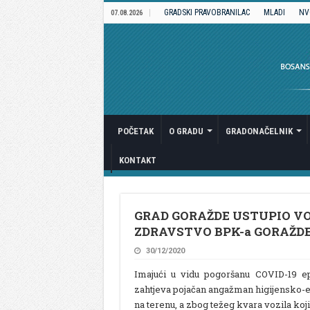
GRADSKI PRAVOBRANILAC
MLADI
NV
07.08.2026
POČETAK
O GRADU
GRADONAČELNIK
KONTAKT
GRAD GORAŽDE USTUPIO VO
ZDRAVSTVO BPK-a GORAŽD
30/12/2020
Imajući u vidu pogoršanu COVID-19 ep
zahtjeva pojačan angažman higijensko-
na terenu, a zbog težeg kvara vozila k