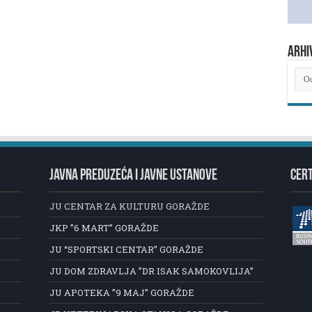
ARHI
ARH
NOV
JAVNA PREDUZEĆA I JAVNE USTANOVE
CERT
JU CENTAR ZA KULTURU GORAŽDE
JKP ”6 MART” GORAŽDE
JU “SPORTSKI CENTAR” GORAŽDE
JU DOM ZDRAVLJA ”DR ISAK SAMOKOVLIJA”
JU APOTEKA ”9 MAJ” GORAŽDE