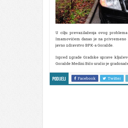
U cilju prevazilaženja ovog proble
Imamovićem danas je na privremeno ko
javno zdravstvo BPK-a Goražde.
Ispred zgrade Gradske uprave ključev
Goražde Medini Bičo uručio je gradonač
Facebook
Twitter
Podijeli