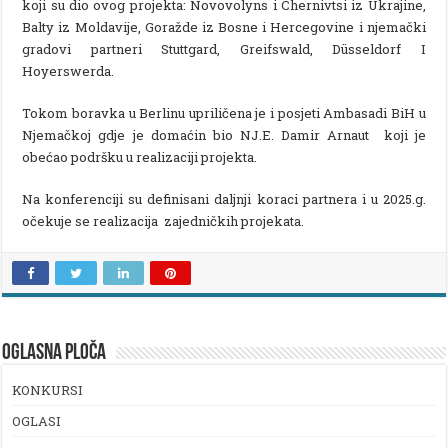
koji su dio ovog projekta: Novovolyns i Chernivtsi iz Ukrajine,
Balty iz Moldavije, Goražde iz Bosne i Hercegovine i njemački
gradovi partneri Stuttgard, Greifswald, Düsseldorf I
Hoyerswerda.
Tokom boravka u Berlinu upriličena je i posjeti Ambasadi BiH u
Njemačkoj gdje je domaćin bio NJ.E. Damir Arnaut koji je
obećao podršku u realizaciji projekta.
Na konferenciji su definisani daljnji koraci partnera i u 2025.g.
očekuje se realizacija zajedničkih projekata.
OGLASNA PLOČA
KONKURSI
OGLASI