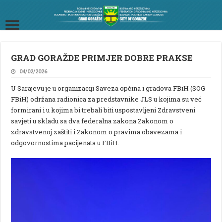
GRAD GORAŽDE PRIMJER DOBRE PRAKSE
04/02/2026
U Sarajevu je u organizaciji Saveza općina i gradova FBiH (SOG
FBiH) održana radionica za predstavnike JLS u kojima su već
formirani i u kojima bi trebali biti uspostavljeni Zdravstveni
savjeti u skladu sa dva federalna zakona Zakonom o
zdravstvenoj zaštiti i Zakonom o pravima obavezama i
odgovornostima pacijenata u FBiH.