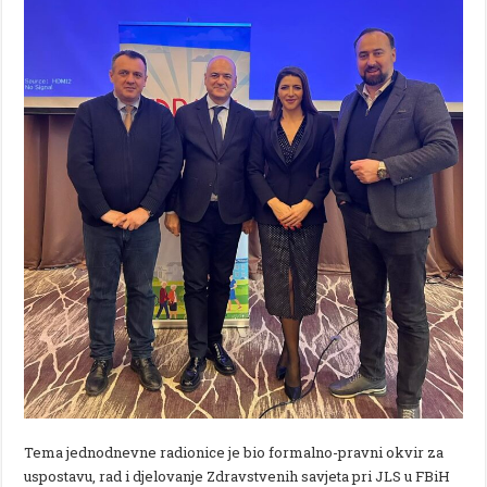
Tema jednodnevne radionice je bio formalno-pravni okvir za
uspostavu, rad i djelovanje Zdravstvenih savjeta pri JLS u FBiH