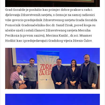
Grad Goražde je poslužio kao primjer dobre prakse u radu i
djelovanju Zdravstvenih savjeta, o čemu je na samoj radionici
više govorio predsjednik Zdravstvenog savjeta Grada Goražda
Pomoćnik Gradonačelnika doc.dr. Sanid Zirak, pored koga su
učešće uzeli i ostali članovi Zdravstvenog savjeta Mersiha
Pecikoza (u prvom sazivu), Merima Kanlić , dr.sci. Muamer
Hodžić kao i predsjedavajući Gradskog vijeća Dženis Ćulov.