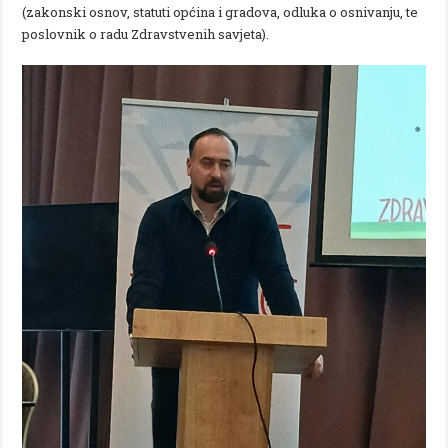
(zakonski osnov, statuti općina i gradova, odluka o osnivanju, te
poslovnik o radu Zdravstvenih savjeta).