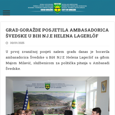
GRAD GORAŽDE POSJETILA AMBASADORICA
ŠVEDSKE U BIH NJ.E HELENA LAGERLÖF
30/01/2025
U prvoj zvaničnoj posjeti našem gradu danas je boravila
ambasadorica Švedske u BiH NJ.E Helena Lagerlöf sa gđom
Majom Milavić, službenicom za politička pitanja u Ambasadi
Švedske.