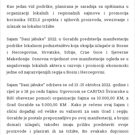
Kao jedan vid podrške, planirana je saradnja sa opštinama u
organizaciji lokalnih i regionalnih sajmova i promocija
korisnika SEELS projekta i njihovih proizvoda, uvezivanje i
izlazak na lokalno tržište.
Sajam ”Dani jabuke” 2022. u Goraždu predstavlja manifestaciju
podrške lokalnom poduzetništvu koja okuplja izlagače iz Bosne
i Hercegovine, Hrvatske, Srbije, Crne Gore i Sjeverne
Makedonije. Osnovna vrijednost ove manifestacije ogleda se u
angažovanju lokalnih aktera u razvoju i promociji ekonomski
jedne od najrazvijenijih regija u Bosni i Hercegovini.
Sajam ”Dani jabuke” održava se od 13.-15 oktobra 2022. godine i
riječ je o 18. po redu Sajmu. Ugovorom se CARITAS Švicarske u
BiH obavezao pomoći organizaciju Sajma sa 10.000,00 KM, a
Grad Goražde sa 5.000,00 KM . Kako je rečeno ovaj Sajam i
slični događaji od velike su važnosti za sam Grad i regiju.
Goražde je postalo prepoznatljivo po ovoj manifestaciji, a brojni
domaći izlagači, također imaju priliku predstaviti svoje
proizvode i plasirati ih na tržište, što svakako doprinosi