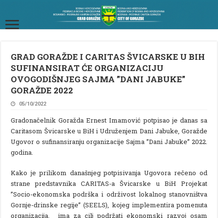
GRAD GORAŽDE I CARITAS ŠVICARSKE U BIH
SUFINANSIRAT ĆE ORGANIZACIJU
OVOGODIŠNJEG SAJMA ”DANI JABUKE”
GORAŽDE 2022
05/10/2022
Gradonačelnik Goražda Ernest Imamović potpisao je danas sa
Caritasom Švicarske u BiH i Udruženjem Dani Jabuke, Goražde
Ugovor o sufinansiranju organizacije Sajma ”Dani Jabuke” 2022.
godina.
Kako je prilikom današnjeg potpisivanja Ugovora rečeno od
strane predstavnika CARITAS-a Švicarske u BiH Projekat
”Socio-ekonomska podrška i održivost lokalnog stanovništva
Gornje-drinske regije” (SEELS), kojeg implementira pomenuta
organizacija, ima za cilj podržati ekonomski razvoj osam