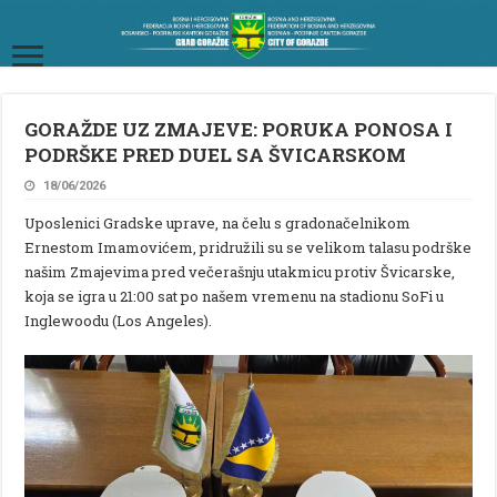
GORAŽDE UZ ZMAJEVE: PORUKA PONOSA I
PODRŠKE PRED DUEL SA ŠVICARSKOM
18/06/2026
Uposlenici Gradske uprave, na čelu s gradonačelnikom
Ernestom Imamovićem, pridružili su se velikom talasu podrške
našim Zmajevima pred večerašnju utakmicu protiv Švicarske,
koja se igra u 21:00 sat po našem vremenu na stadionu SoFi u
Inglewoodu (Los Angeles).