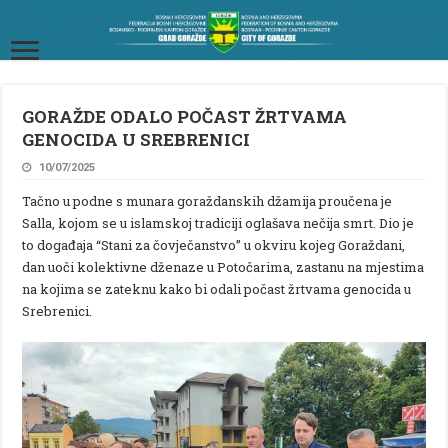
GORAŽDE ODALO POČAST ŽRTVAMA
GENOCIDA U SREBRENICI
10/07/2025
Tačno u podne s munara goraždanskih džamija proučena je
Salla, kojom se u islamskoj tradiciji oglašava nečija smrt. Dio je
to događaja “Stani za čovječanstvo” u okviru kojeg Goraždani,
dan uoči kolektivne dženaze u Potočarima, zastanu na mjestima
na kojima se zateknu kako bi odali počast žrtvama genocida u
Srebrenici.