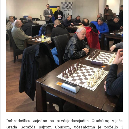
Dobrodošlicu zajedno sa predsjedavajućim Gradskog vijeća
Grada Goražda Bajrom Obućom, učesnicima je poželio i