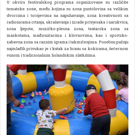
U okviru festivalskog programa organizovane su različite
tematske zone, među kojima su zona pustolovina sa velikim
dvorcima i tornjevima na napuhavanje, zona kreativnosti sa
radionicama crtanja, ukrašavanja i izrade privjesaka i narukvica,
zona ljepote, muzičko-plesna zona, teatarska zona sa
maskotama, mađioničarima i klovnovima, kao i sportsko-
zabavna zona sa raznim igrama i takmičenjima. Posebnu pažnju
najmlađih privukao je i kutak za hranu sa kokicama, šećernom
vunom i tradicionalnim holandskim slatkišima.