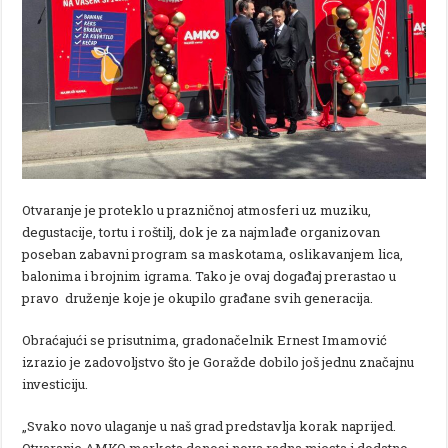
Otvaranje je proteklo u prazničnoj atmosferi uz muziku,
degustacije, tortu i roštilj, dok je za najmlađe organizovan
poseban zabavni program sa maskotama, oslikavanjem lica,
balonima i brojnim igrama. Tako je ovaj događaj prerastao u
pravo druženje koje je okupilo građane svih generacija.
Obraćajući se prisutnima, gradonačelnik Ernest Imamović
izrazio je zadovoljstvo što je Goražde dobilo još jednu značajnu
investiciju.
„Svako novo ulaganje u naš grad predstavlja korak naprijed.
Otvaranje AMKO marketa donosi nova radna mjesta i dodatno