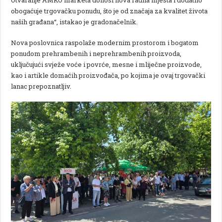
obogaćuje trgovačku ponudu, što je od značaja za kvalitet života
naših građana“, istakao je gradonačelnik.
Nova poslovnica raspolaže modernim prostorom i bogatom
ponudom prehrambenih i neprehrambenih proizvoda,
uključujući svježe voće i povrće, mesne i mliječne proizvode,
kao i artikle domaćih proizvođača, po kojima je ovaj trgovački
lanac prepoznatljiv.