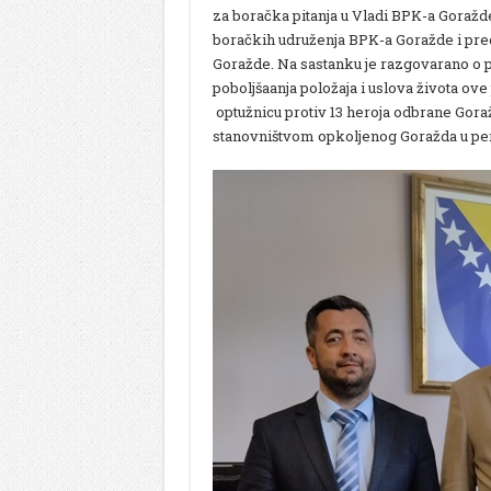
za boračka pitanja u Vladi BPK-a Goraž
boračkih udruženja BPK-a Goražde i pred
Goražde. Na sastanku je razgovarano o p
poboljšaanja položaja i uslova života ove
optužnicu protiv 13 heroja odbrane Goraž
stanovništvom opkoljenog Goražda u per