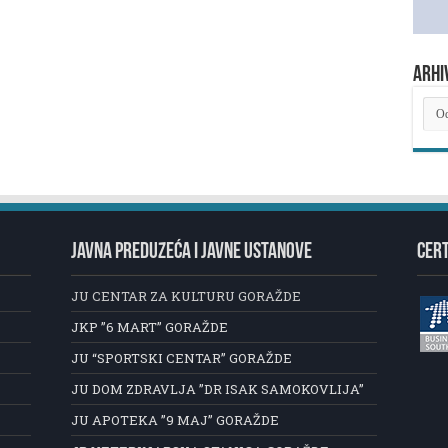
ARHI
ARH
NOV
JAVNA PREDUZEĆA I JAVNE USTANOVE
CERT
JU CENTAR ZA KULTURU GORAŽDE
JKP ”6 MART” GORAŽDE
JU “SPORTSKI CENTAR” GORAŽDE
JU DOM ZDRAVLJA ”DR ISAK SAMOKOVLIJA”
JU APOTEKA ”9 MAJ” GORAŽDE