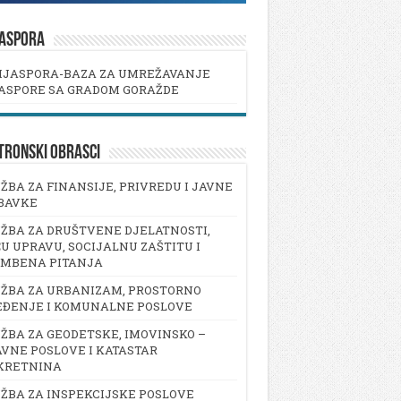
JASPORA
IJASPORA-BAZA ZA UMREŽAVANJE
ASPORE SA GRADOM GORAŽDE
TRONSKI OBRASCI
ŽBA ZA FINANSIJE, PRIVREDU I JAVNE
BAVKE
ŽBA ZA DRUŠTVENE DJELATNOSTI,
U UPRAVU, SOCIJALNU ZAŠTITU I
AMBENA PITANJA
ŽBA ZA URBANIZAM, PROSTORNO
EĐENJE I KOMUNALNE POSLOVE
ŽBA ZA GEODETSKE, IMOVINSKO –
VNE POSLOVE I KATASTAR
KRETNINA
ŽBA ZA INSPEKCIJSKE POSLOVE