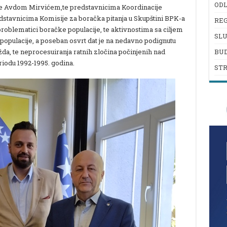
ODL
de Avdom Mirvićem,te predstavnicima Koordinacije
stavnicima Komisije za boračka pitanja u Skupštini BPK-a
REG
roblematici boračke populacije, te aktivnostima sa ciljem
SL
 populacije, a poseban osvrt dat je na nedavno podignutu
da, te neprocesuiranja ratnih zločina počinjenih nad
BU
iodu 1992-1995. godina.
ST