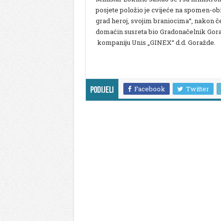
posjete položio je cvijeće na spomen-obi
grad heroj, svojim braniocima“, nakon če
domaćin susreta bio Gradonačelnik Goraž
kompaniju Unis „GINEX“ d.d. Goražde.
Facebook
Twitter
Podijeli