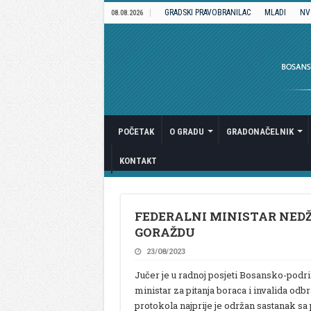
GRADSKI PRAVOBRANILAC
MLADI
NV
08.08.2026
POČETAK
O GRADU
GRADONAČELNIK
KONTAKT
FEDERALNI MINISTAR NEDŽ
GORAŽDU
23/08/2023
Jučer je u radnoj posjeti Bosansko-podr
ministar za pitanja boraca i invalida 
protokola najprije je održan sastanak