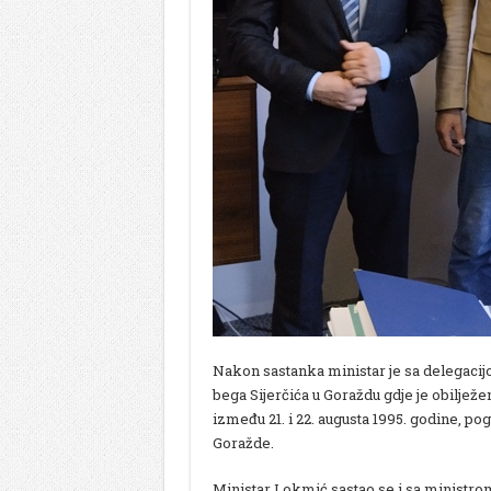
Nakon sastanka ministar je sa delegacij
bega Sijerčića u Goraždu gdje je obilježe
između 21. i 22. augusta 1995. godine, pog
Goražde.
Ministar Lokmić sastao se i sa ministr