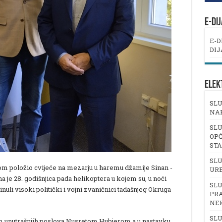
E-DI
E-D
DIJ
ELEK
SLU
NA
SLU
OPĆ
ST
SLU
om položio cvijeće na mezarju u haremu džamije Sinan -
UR
na je 28. godišnjica pada helikoptera u kojem su, u noći
SLU
inuli visoki politički i vojni zvaničnici tadašnjeg Okruga
PRA
NE
SLU
om unutrašnjih poslova Nusretom Hubjerom a u nastavku