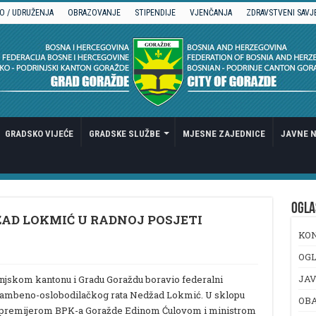
O / UDRUŽENJA
OBRAZOVANJE
STIPENDIJE
VJENČANJA
ZDRAVSTVENI SAVJ
GRADSKO VIJEĆE
GRADSKE SLUŽBE
MJESNE ZAJEDNICE
JAVNE N
OGLA
AD LOKMIĆ U RADNOJ POSJETI
KO
OGL
JAV
injskom kantonu i Gradu Goraždu boravio federalni
odbrambeno-oslobodilačkog rata Nedžad Lokmić. U sklopu
OB
 sa premijerom BPK-a Goražde Edinom Ćulovom i ministrom