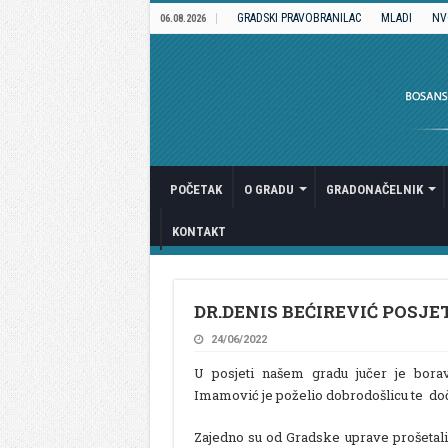
GRADSKI PRAVOBRANILAC
MLADI
NV
06.08.2026
POČETAK
O GRADU
GRADONAČELNIK
KONTAKT
DR.DENIS BEĆIREVIĆ POSJE
24/06/2022
U posjeti našem gradu jučer je borav
Imamović je poželio dobrodošlicu te do
Zajedno su od Gradske uprave prošeta