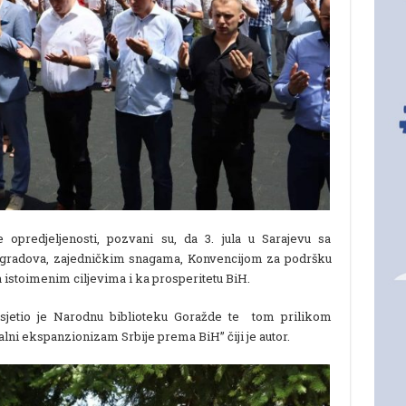
 opredjeljenosti, pozvani su, da 3. jula u Sarajevu sa
bh. gradova, zajedničkim snagama, Konvencijom za podršku
a istoimenim ciljevima i ka prosperitetu BiH.
sjetio je Narodnu biblioteku Goražde te tom prilikom
alni ekspanzionizam Srbije prema BiH” čiji je autor.