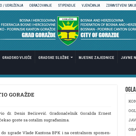
O / UDRUŽENJA
OBRAZOVANJE
STIPENDIJE
VJENČANJA
ZDRAVSTVENI SAVJ
GRADSKO VIJEĆE
GRADSKE SLUŽBE
MJESNE ZAJEDNICE
JAVNE N
OGLA
TIO GORAŽDE
KO
OGL
io dr. Denis Bećirević. Gradonačelnik Goražda Ernest
čekao goste sa ostalim sugrađanima.
JAV
OB
li do zgrade Vlade Kantona BPK i na centralnom spomen-