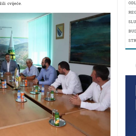
ODL
ili cvijeće.
REG
SL
BU
ST