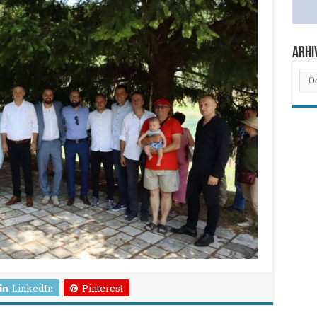
ARHI
ARH
NOV
LinkedIn
Pinterest