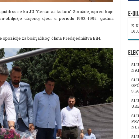
putili su se ka JU “Centar za kulturu” Goražde, ispred koje
E-DI
n-obilježje ubijenoj djeci u periodu 1992.-1995. godina
E-D
DIJ
ne opozicije za bošnjačkog člana Predsjedništva BiH.
ELEK
SLU
NA
SLU
OPĆ
ST
SLU
UR
SLU
PRA
NE
SLU