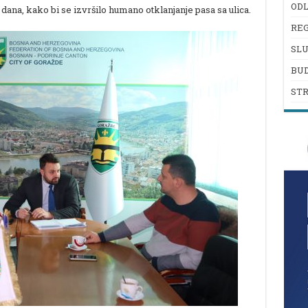
ODL
dana, kako bi se izvršilo humano otklanjanje pasa sa ulica.
REG
SL
BU
ST