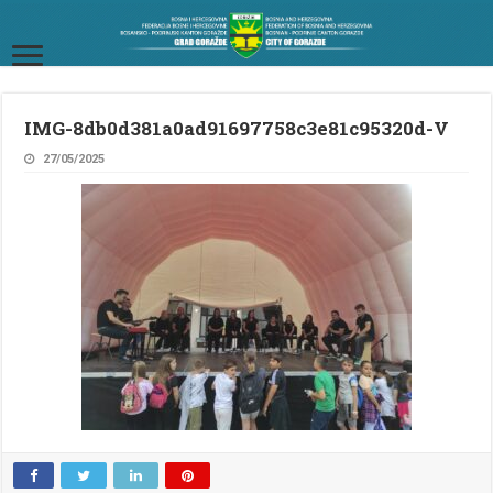
IMG-8db0d381a0ad91697758c3e81c95320d-V
27/05/2025