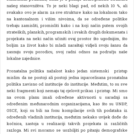
našeg stanovništva. To je neki blagi pad, od nekih 10 %, ali
svakako ovo je alarm za sve strukture kako na lokalnom tako
na kantonalnom i višim nivoima, da se određene politike
trebaju zamisliti, promisliti kako i na koji način putem svojih
strateških, planskih, programskih i svakih drugih dokumenata i
projekata na neki način učiniti ovaj prostor što ugodnijim, što
boljim za život kako bi mladi naraštaji vidjeli svoju šansu da
zasnuju svoju porodicu, svoj radni odnos na području naše
lokalne zajednice.
Pronatalna politika nažalost kako jedan sistemski pristup
mislim da ne postoji ali postoji jedna isparcelisana pronatalna
politika zavisno od institucije do institucije. Međutim, to su sve
neki fragmenti koji nemaju taj cjelovit prikaz i pristup. Mi smo
na ovom planu imali određene aktivnosti u saradnji sa
određenim međunarodnim organizacijama, kao što su UNDP,
OSCE, koji su bili na fonu kompilacije svih tih podataka iz
određenih vladinih institucija, međutim nekako uvijek dođe do
kočnica, zastoja u realizaciji takvih projekata iz različitih
razloga. Mi svi moramo se uozbiljiti po pitanju demografske