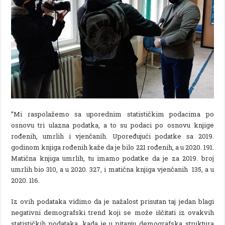
’’Mi raspolažemo sa uporednim statističkim podacima po
osnovu tri ulazna podatka, a to su podaci po osnovu knjige
rođenih, umrlih i vjenčanih. Upoređujući podatke sa 2019.
godinom knjiga rođenih kaže da je bilo 221 rođenih, a u 2020. 191.
Matična knjiga umrlih, tu imamo podatke da je za 2019. broj
umrlih bio 310, a u 2020. 327, i matična knjiga vjenčanih 135, a u
2020. 116.
Iz ovih podataka vidimo da je nažalost prisutan taj jedan blagi
negativni demografski trend koji se može iščitati iz ovakvih
statističkih podataka, kada je u pitanju demografska struktura