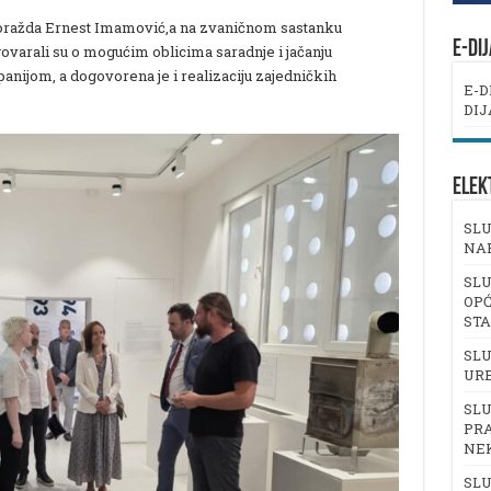
Goražda Ernest Imamović,a na zvaničnom sastanku
E-DI
varali su o mogućim oblicima saradnje i jačanju
panijom, a dogovorena je i realizaciju zajedničkih
E-D
DIJ
ELEK
SLU
NA
SLU
OPĆ
ST
SLU
UR
SLU
PRA
NE
SLU