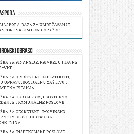
JASPORA
IJASPORA-BAZA ZA UMREŽAVANJE
ASPORE SA GRADOM GORAŽDE
TRONSKI OBRASCI
ŽBA ZA FINANSIJE, PRIVREDU I JAVNE
BAVKE
ŽBA ZA DRUŠTVENE DJELATNOSTI,
U UPRAVU, SOCIJALNU ZAŠTITU I
AMBENA PITANJA
ŽBA ZA URBANIZAM, PROSTORNO
EĐENJE I KOMUNALNE POSLOVE
ŽBA ZA GEODETSKE, IMOVINSKO –
VNE POSLOVE I KATASTAR
KRETNINA
ŽBA ZA INSPEKCIJSKE POSLOVE