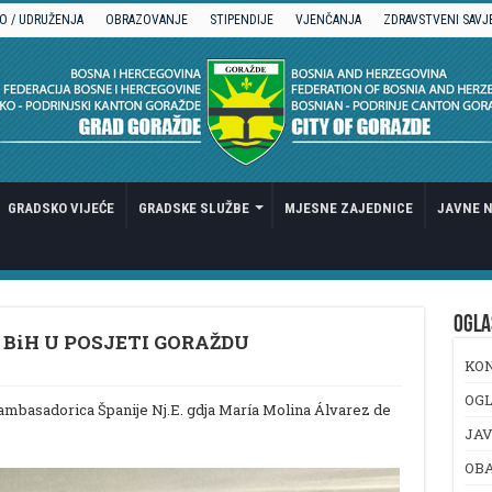
O / UDRUŽENJA
OBRAZOVANJE
STIPENDIJE
VJENČANJA
ZDRAVSTVENI SAVJ
GRADSKO VIJEĆE
GRADSKE SLUŽBE
MJESNE ZAJEDNICE
JAVNE N
OGLA
BiH U POSJETI GORAŽDU
KO
OGL
 ambasadorica Španije Nj.E. gdja María Molina Álvarez de
JAV
OB