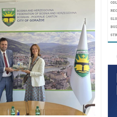
ODL
REG
SL
BU
ST