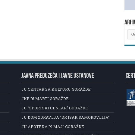
ARHI
ARH
NOV
JAVNA PREDUZEĆA I JAVNE USTANOVE
CERT
JU CENTAR ZA KULTURU GORAŽDE
JKP ”6 MART” GORAŽDE
JU “SPORTSKI CENTAR” GORAŽDE
JU DOM ZDRAVLJA ”DR ISAK SAMOKOVLIJA”
JU APOTEKA ”9 MAJ” GORAŽDE