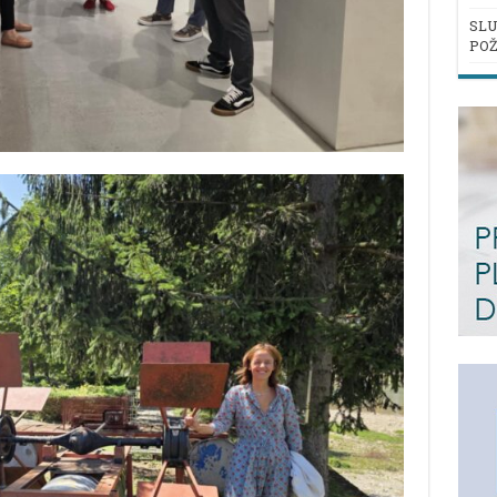
SLU
POŽ