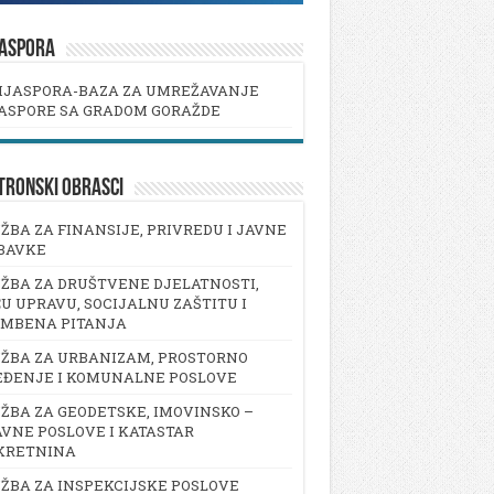
JASPORA
IJASPORA-BAZA ZA UMREŽAVANJE
ASPORE SA GRADOM GORAŽDE
TRONSKI OBRASCI
ŽBA ZA FINANSIJE, PRIVREDU I JAVNE
BAVKE
ŽBA ZA DRUŠTVENE DJELATNOSTI,
U UPRAVU, SOCIJALNU ZAŠTITU I
AMBENA PITANJA
ŽBA ZA URBANIZAM, PROSTORNO
EĐENJE I KOMUNALNE POSLOVE
ŽBA ZA GEODETSKE, IMOVINSKO –
VNE POSLOVE I KATASTAR
KRETNINA
ŽBA ZA INSPEKCIJSKE POSLOVE