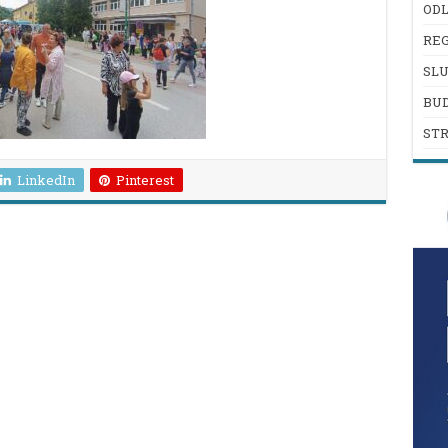
ODL
REG
SL
BU
ST
LinkedIn
Pinterest