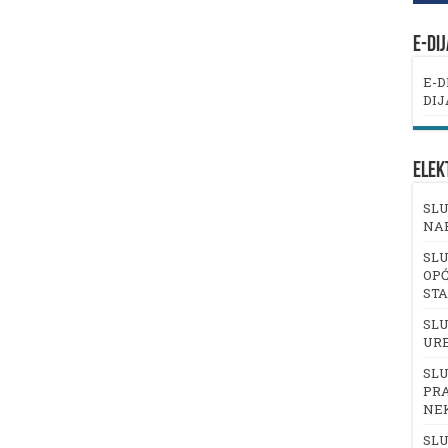
E-DI
E-D
DIJ
ELEK
SLU
NA
SLU
OPĆ
ST
SLU
UR
SLU
PRA
NE
SLU