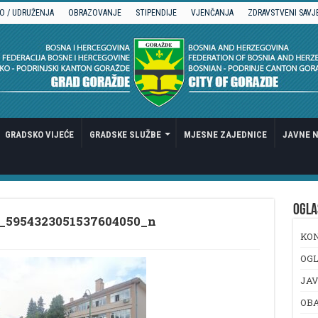
O / UDRUŽENJA
OBRAZOVANJE
STIPENDIJE
VJENČANJA
ZDRAVSTVENI SAVJ
GRADSKO VIJEĆE
GRADSKE SLUŽBE
MJESNE ZAJEDNICE
JAVNE N
OGLA
_5954323051537604050_n
KO
OGL
JAV
OB