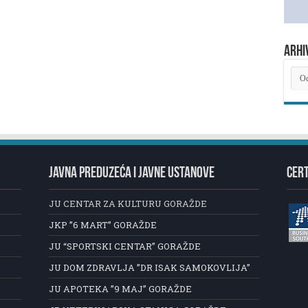
ARHI
ARH
NOV
JAVNA PREDUZEĆA I JAVNE USTANOVE
CERT
JU CENTAR ZA KULTURU GORAŽDE
JKP ”6 MART” GORAŽDE
JU “SPORTSKI CENTAR” GORAŽDE
JU DOM ZDRAVLJA ”DR ISAK SAMOKOVLIJA”
JU APOTEKA ”9 MAJ” GORAŽDE