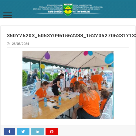
350776203_605370961562238_1527052706231713
23/05/2024