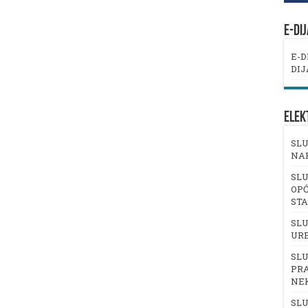
E-DI
E-D
DIJ
ELEK
SLU
NA
SLU
OPĆ
ST
SLU
UR
SLU
PRA
NE
SLU