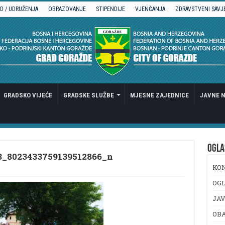
O / UDRUŽENJA
OBRAZOVANJE
STIPENDIJE
VJENČANJA
ZDRAVSTVENI SAVJ
GRADSKO VIJEĆE
GRADSKE SLUŽBE
MJESNE ZAJEDNICE
JAVNE N
OGLA
3_8023433759139512866_n
KO
OGL
JAV
OB