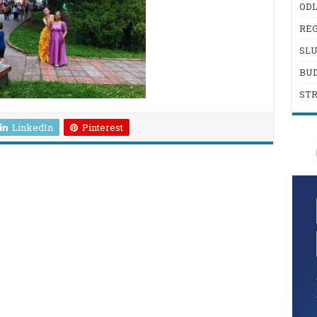
ODL
REG
SL
BU
ST
LinkedIn
Pinterest