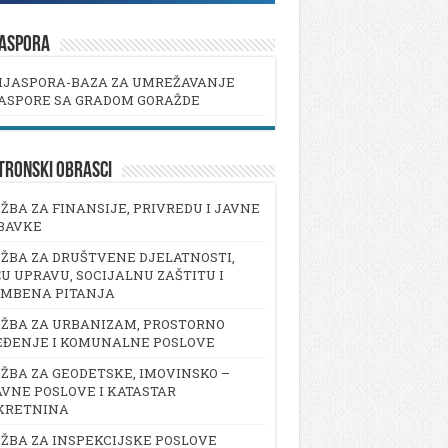
JASPORA
IJASPORA-BAZA ZA UMREŽAVANJE
ASPORE SA GRADOM GORAŽDE
TRONSKI OBRASCI
ŽBA ZA FINANSIJE, PRIVREDU I JAVNE
BAVKE
ŽBA ZA DRUŠTVENE DJELATNOSTI,
U UPRAVU, SOCIJALNU ZAŠTITU I
AMBENA PITANJA
ŽBA ZA URBANIZAM, PROSTORNO
EĐENJE I KOMUNALNE POSLOVE
ŽBA ZA GEODETSKE, IMOVINSKO –
VNE POSLOVE I KATASTAR
KRETNINA
ŽBA ZA INSPEKCIJSKE POSLOVE