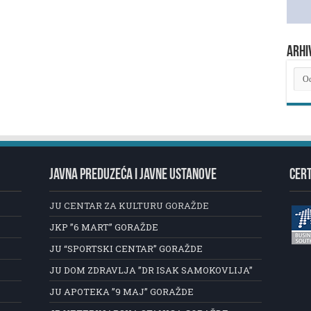
ARHI
ARH
NOV
JAVNA PREDUZEĆA I JAVNE USTANOVE
CERT
JU CENTAR ZA KULTURU GORAŽDE
JKP ”6 MART” GORAŽDE
JU “SPORTSKI CENTAR” GORAŽDE
JU DOM ZDRAVLJA ”DR ISAK SAMOKOVLIJA”
JU APOTEKA ”9 MAJ” GORAŽDE