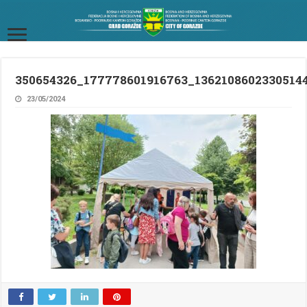
350654326_177778601916763_1362108602330514
23/05/2024