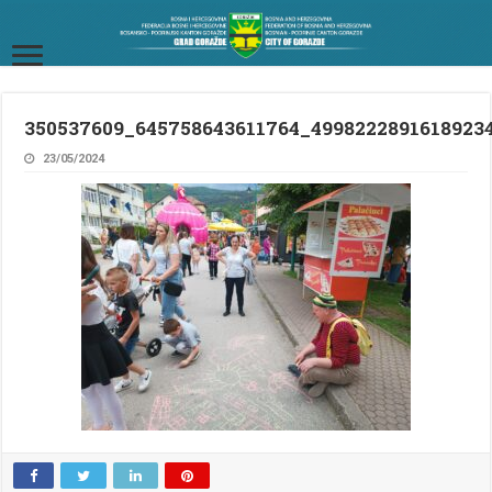
350537609_645758643611764_4998222891618923
23/05/2024