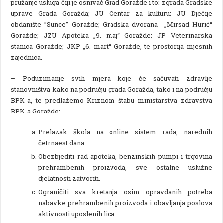
pružanje usluga čiji je osnivač Grad Goražde i to: zgrada Gradske
uprave Grada Goražda; JU Centar za kulturu; JU Dječije
obdanište ”Sunce” Goražde; Gradska dvorana „Mirsad Hurić“
Goražde; JZU Apoteka „9. maj“ Goražde; JP Veterinarska
stanica Goražde; JKP „6. mart“ Goražde, te prostorija mjesnih
zajednica.
– Poduzimanje svih mjera koje će sačuvati zdravlje
stanovništva kako na području grada Goražda, tako i na području
BPK-a, te predlažemo Kriznom štabu ministarstva zdravstva
BPK-a Goražde:
Prelazak škola na online sistem rada, narednih
četrnaest dana.
Obezbjediti rad apoteka, benzinskih pumpi i trgovina
prehrambenih proizvoda, sve ostalne uslužne
djelatnosti zatvoriti.
Ograničiti sva kretanja osim opravdanih potreba
nabavke prehrambenih proizvoda i obavljanja poslova
aktivnosti uposlenih lica.