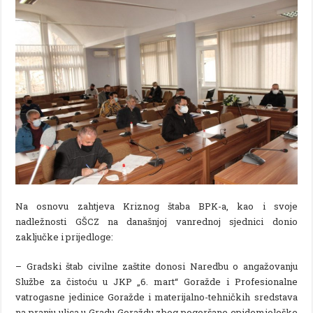
Na osnovu zahtjeva Kriznog štaba BPK-a, kao i svoje
nadležnosti GŠCZ na današnjoj vanrednoj sjednici donio
zaključke i prijedloge:
– Gradski štab civilne zaštite donosi Naredbu o angažovanju
Službe za čistoću u JKP „6. mart“ Goražde i Profesionalne
vatrogasne jedinice Goražde i materijalno-tehničkih sredstava
na pranju ulica u Gradu Goraždu zbog pogoršane epidemiološke