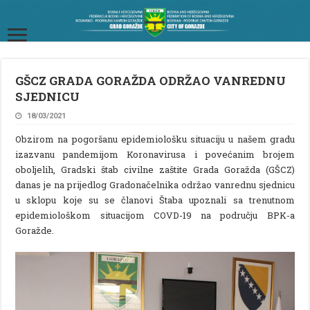
GŠCZ GRADA GORAŽDA ODRŽAO VANREDNU
SJEDNICU
18/03/2021
Obzirom na pogoršanu epidemiološku situaciju u našem gradu
izazvanu pandemijom Koronavirusa i povećanim brojem
oboljelih, Gradski štab civilne zaštite Grada Goražda (GŠCZ)
danas je na prijedlog Gradonačelnika održao vanrednu sjednicu
u sklopu koje su se članovi Štaba upoznali sa trenutnom
epidemiološkom situacijom COVD-19 na području BPK-a
Goražde.