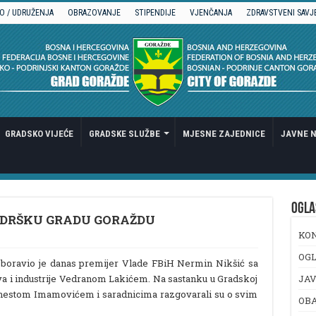
O / UDRUŽENJA
OBRAZOVANJE
STIPENDIJE
VJENČANJA
ZDRAVSTVENI SAVJ
GRADSKO VIJEĆE
GRADSKE SLUŽBE
MJESNE ZAJEDNICE
JAVNE N
OGLA
ODRŠKU GRADU GORAŽDU
KO
OGL
 boravio je danas premijer Vlade FBiH Nermin Nikšić sa
va i industrije Vedranom Lakićem. Na sastanku u Gradskoj
JAV
nestom Imamovićem i saradnicima razgovarali su o svim
OB