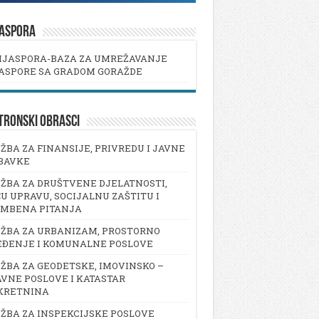
JASPORA
IJASPORA-BAZA ZA UMREŽAVANJE
ASPORE SA GRADOM GORAŽDE
TRONSKI OBRASCI
ŽBA ZA FINANSIJE, PRIVREDU I JAVNE
BAVKE
ŽBA ZA DRUŠTVENE DJELATNOSTI,
U UPRAVU, SOCIJALNU ZAŠTITU I
AMBENA PITANJA
ŽBA ZA URBANIZAM, PROSTORNO
EĐENJE I KOMUNALNE POSLOVE
ŽBA ZA GEODETSKE, IMOVINSKO –
VNE POSLOVE I KATASTAR
KRETNINA
ŽBA ZA INSPEKCIJSKE POSLOVE