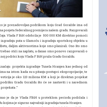
ko je prezadovoljan podrškom koju Grad Goražde ima od
ična posjeta federalnog premijera našem gradu. Razgovarali
ačaja. Vlada F BiH odobrila je 500 000 KM direktno pomoći
 izgradnju puta u Glamoču i izgradnju sportskog objekta u
džetu, daljim aktivnostima koje smo planirali. Ono što smo
ć trebao stići na naplatu, a danas smo ponovo razgovarali o
mnoj podršci koju Vlada F BiH pruža Gradu Goraždu.
načaju projekta izgradnje Tunela Hranjen kao jednog od
ima na istom kada su u pitanju postupci eksproprijacije, te
vesticija je oko 123 miliona KM a koji je direktan projekat
podršku Gradu Goraždu što će se nastaviti i u narednom
projekata .’’
o je da je Vlada FBiH u proteklom periodu podržala i
u kojima je sigurno najvažniji izgradnja tunela Hranjen.