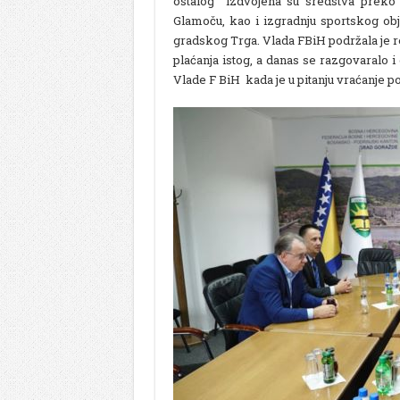
ostalog izdvojena su sredstva preko 
Glamoču, kao i izgradnju sportskog obj
gradskog Trga. Vlada FBiH podržala je 
plaćanja istog, a danas se razgovaral
Vlade F BiH kada je u pitanju vraćanje 