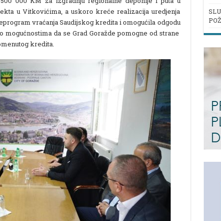
500 000 KM za izgradnju regionalne deponije i puta u
ekta u Vitkovićima, a uskoro kreće realizacija uredjenja
SLU
POŽ
reprogram vraćanja Saudijskog kredita i omogućila odgodu
o i o mogućnostima da se Grad Goražde pomogne od strane
pomenutog kredita.