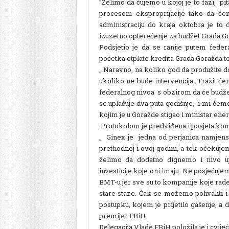
”Želimo da čujemo u kojoj je to fazi, pi
procesom eksproprijacije tako da će
administraciju do kraja oktobra je to 
izuzetno opterećenje za budžet Grada Go
Podsjetio je da se ranije putem fede
početka otplate kredita Grada Goražda te
„ Naravno, na koliko god da produžite d
ukoliko ne bude intervencija. Tražit ć
federalnog nivoa s obzirom da će budže
se uplaćuje dva puta godišnje, i mi ćem
kojim je u Goražde stigao i ministar ener
Protokolom je predviđena i posjeta kom
„ Ginex je jedna od perjanica namjenske
prethodnoj i ovoj godini, a tek očekujem
želimo da dodatno dignemo i nivo upr
investicije koje oni imaju. Ne posjećuje
BMT-u jer sve su to kompanije koje rade
stare staze. Čak se možemo pohvaliti i
postupku, kojem je prijetilo gašenje, a 
premijer FBiH
Delegacija Vlade FBiH položila je i cvi