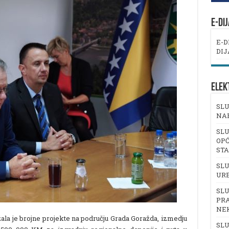
E-DI
E-D
DIJ
ELEK
SLU
NA
SLU
OPĆ
ST
SLU
UR
SLU
PRA
NE
la je brojne projekte na području Grada Goražda, izmedju
SLU