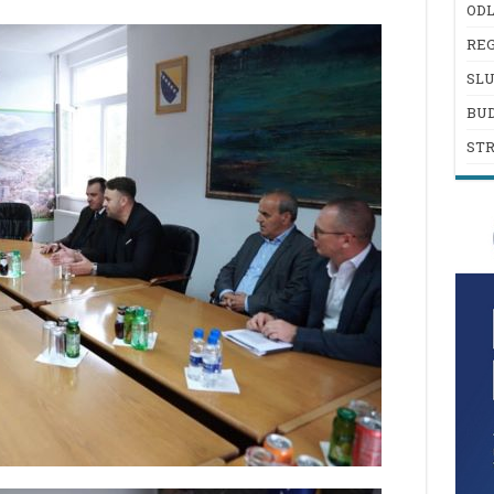
ODL
REG
SL
BU
ST