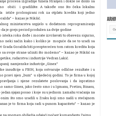
tanje procesa izgradnje tunela Hranjen i dokle se došlo sa
mo obići i gradilište. A takođe ono što čeka lokalnu
da ističe prolongirani rok za otplatu kredita koji jedno
ražda“ – kazao je Nikšić.
ARHI
ralnog ministarstva uspjelo u dodatnom reprogramiranju
ARH
 da je grejs period produžen za dvije godine
NOV
o isteka roka dođe i morate izvršavati tu obavezu sigurno,
emo neki način kako i koliko je moguće da se to uradi sa
t Grada Goražda biti preopterećen tom ratom kredita koja
o sa svoje strane učiniti što možemo“ – kazao je Nikšić sa
getike, rudarstva i industrije Vedran Lakić.
panij namjenske industrije „Ginex“
 insudtrije u FBIH, koja ostvaruije odlične rezultate i u
o pravi njen „bum“ u sljedećoj godini. To je firma u kojoj
avljanja i njene rezulatete poslovanja i da ispratimo
mo samo Ginex, jako često smo i u Igmanu, Pretisu, Binasu,
 jedan sjajan posao i koje su u jednom zamahu vraćanja na
 onim što smo uradili u Zraku koji smo našli u stečajnom
danas je to firma koja radi u punom kapacitetu“ – kazao je
jeće na spomen obilježja odajući počast komandantu Zaimu