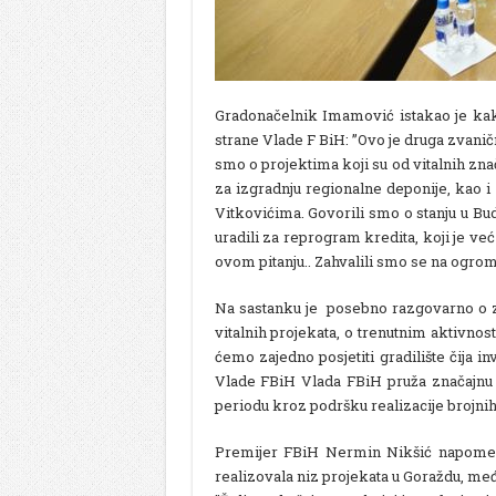
Gradonačelnik Imamović istakao je ka
strane Vlade F BiH: ’’Ovo je druga zvan
smo o projektima koji su od vitalnih zn
za izgradnju regionalne deponije, kao i
Vitkovićima. Govorili smo o stanju u Bu
uradili za reprogram kredita, koji je ve
ovom pitanju.. Zahvalili smo se na ogro
Na sastanku je posebno razgovarno o z
vitalnih projekata, o trenutnim aktivnost
ćemo zajedno posjetiti gradilište čija in
Vlade FBiH Vlada FBiH pruža značajnu 
periodu kroz podršku realizacije brojnih 
Premijer FBiH Nermin Nikšić napomenu
realizovala niz projekata u Goraždu, međ