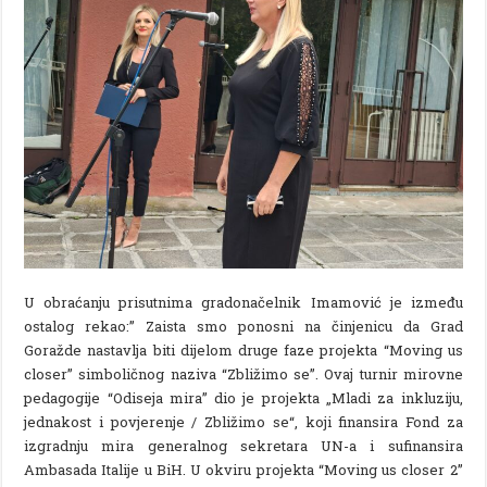
U obraćanju prisutnima gradonačelnik Imamović je između
ostalog rekao:’’ Zaista smo ponosni na činjenicu da Grad
Goražde nastavlja biti dijelom druge faze projekta “Moving us
closer” simboličnog naziva “Zbližimo se”. Ovaj turnir mirovne
pedagogije “Odiseja mira” dio je projekta „Mladi za inkluziju,
jednakost i povjerenje / Zbližimo se“, koji finansira Fond za
izgradnju mira generalnog sekretara UN-a i sufinansira
Ambasada Italije u BiH. U okviru projekta “Moving us closer 2”