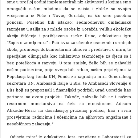
smo u prošloj godini implementirali niz aktivnosti u kojima smo
omogućili našim mladima da se zaista i zbliže sa svojim
vršnjacima iz Foče i Novog Goražda, na što smo posebno
ponosni. Posebno bih istakao: sedmodnevnu omladinsku
razmjenu u Italiju za 3 mlade osobe iz Goražda, veliku ekološku
akciju čišćenja i poribljavanja rijeke Drine, edukativnu igru
“Zapis o zemlji mira” i Pub kviz za učenike osnovnih i srednjih
škola, promociju dokumentarnih filmova i predstavu o miru, te
specijalnu olimpijada kao inkluzivno takmičenje za djecu sa i
bez poteškoća u razvoju. U tom smislu, želio bih se zahvaliti
našim partnerima, prije svega bih rekao, našim prijateljima iz
Populacijskog fonda UN, Fondu za izgradnju mira Generalnog
sekretara UN, Ambasadi Italije u BiH, te Ambasadi Slovenije u
BiH koji su prepoznali i finansijski podržali Grad Goražde kao
partnera na ovom projektu. Takođe, zahvalio bih se i našem
resornom ministarstvu na čelu sa ministricom Adisom
Alikadić-Herić na dosadašnjoj pruženoj podršci, kao i svim
prosvjetnim radnicima i učenicima na njihovom angažmanu i
nesebičnom zalaganju. ‘’
„Odiseja mira“ je edukativna igra, razvijena u Laboratoriji za