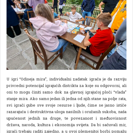
U igri “Odiseja mira”, individualni zadatak igrača je da razviju
privredni potencijal igrajućih distrikta za koje su odgovorni, ali
oni to mogu činiti samo dok na glavnoj igrajućoj ploči “vlada”
stanje mira. Ako samo jedan ili jedna od njih stane na polje rata,
svi igrači gube sve svoje resurse i ljude, čime se jasno ističe
razarajuća i destruktivna uloga nasilnih i oružanih sukoba, naša
upućenost jednih na druge, te povezanost i međuovisnost
država, naroda, kultura i ekonomija svijeta. Da bi sačuvali mir,
igrači trebaju raditi zajedno, a u ovoj plemenitoj borbi pomažu