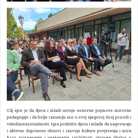
Cilj igre je da djeca i mladi usvoje osnovne pojmove mirovne
pedagogije i da bolje razumiju mir u svoj njegovoj široj prirodi i
višedimenzionalnosti. Igra podstiče djecu i mlade da zagovaraju
i aktivno doprinose obnovi i razvoju kulture povjerenja i mira
kroz priznavanje i uvažavanje različitosti, otvoren dijalog o