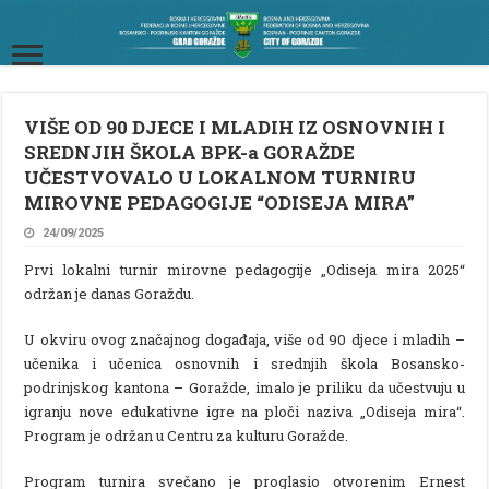
VIŠE OD 90 DJECE I MLADIH IZ OSNOVNIH I
SREDNJIH ŠKOLA BPK-a GORAŽDE
UČESTVOVALO U LOKALNOM TURNIRU
MIROVNE PEDAGOGIJE “ODISEJA MIRA”
24/09/2025
Prvi lokalni turnir mirovne pedagogije „Odiseja mira 2025“
održan je danas Goraždu.
U okviru ovog značajnog događaja, više od 90 djece i mladih –
učenika i učenica osnovnih i srednjih škola Bosansko-
podrinjskog kantona – Goražde, imalo je priliku da učestvuju u
igranju nove edukativne igre na ploči naziva „Odiseja mira“.
Program je održan u Centru za kulturu Goražde.
Program turnira svečano je proglasio otvorenim Ernest