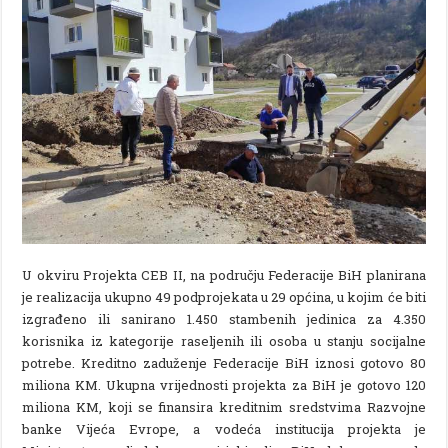
U okviru Projekta CEB II, na području Federacije BiH planirana
je realizacija ukupno 49 podprojekata u 29 općina, u kojim će biti
izgrađeno ili sanirano 1.450 stambenih jedinica za 4.350
korisnika iz kategorije raseljenih ili osoba u stanju socijalne
potrebe. Kreditno zaduženje Federacije BiH iznosi gotovo 80
miliona KM. Ukupna vrijednosti projekta za BiH je gotovo 120
miliona KM, koji se finansira kreditnim sredstvima Razvojne
banke Vijeća Evrope, a vodeća institucija projekta je