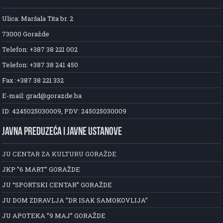
Ulica: Maršala Tita br. 2
73000 Goražde
Telefon: +387 38 221 002
Telefon: +387 38 241 450
Fax :+387 38 221 332
E-mail: grad@gorazde.ba
ID: 4245025030009, PDV: 245025030009
JAVNA PREDUZEĆA I JAVNE USTANOVE
JU CENTAR ZA KULTURU GORAŽDE
JKP ”6 MART” GORAŽDE
JU “SPORTSKI CENTAR” GORAŽDE
JU DOM ZDRAVLJA ”DR ISAK SAMOKOVLIJA”
JU APOTEKA ”9 MAJ” GORAŽDE