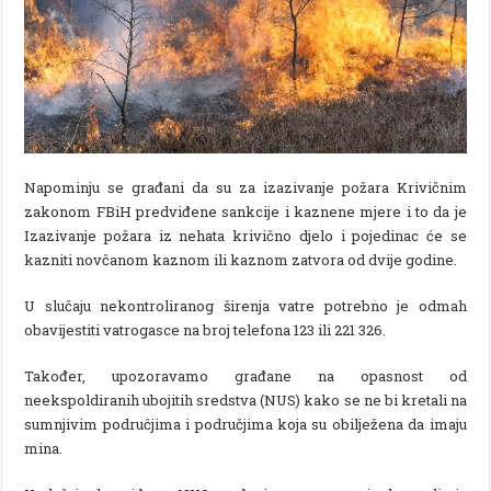
Napominju se građani da su za izazivanje požara Krivičnim
zakonom FBiH predviđene sankcije i kaznene mjere i to da je
Izazivanje požara iz nehata krivično djelo i pojedinac će se
kazniti novčanom kaznom ili kaznom zatvora od dvije godine.
U slučaju nekontroliranog širenja vatre potrebno je odmah
obavijestiti vatrogasce na broj telefona 123 ili 221 326.
Također, upozoravamo građane na opasnost od
neekspoldiranih ubojitih sredstva (NUS) kako se ne bi kretali na
sumnjivim područjima i područjima koja su obilježena da imaju
mina.