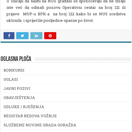
U slučaju da naiđu na NUS građani se upozoravaju da ne diraju
iste već da odmah pozovu Operativni centar na broj 121 ili
prijave MUP-u BPK-a na broj 122 kako bi se NUS sredstva
uklonila i spriječile posljedice opasne po život.
OGLASNA PLOČA
KONKURSI
OGLASI
JAVNI POZIVI
OBAVJEŠTENJA
ODLUKE / RJEŠENJA
REGISTAR REDOVA VOŽNJE
SLUŽBENE NOVINE GRADA GORAŽDA