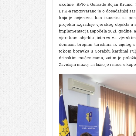
okoline BPK-a Goražde Bojan Krunić. 
BPK-a razgovarano je o dosadašnjoj sa
koja je ocjenjena kao izuzetna sa po
projektu izgradnje vjerskog objekta u
implementacija započela 2021. godine, 
vjerskom objektu ,interes za vjerskim
domaćin brojnim turistima iz cijelog s
tokom boravka u Goraždu kardinal Pul
drinskim mučenicama, zatim je položio 
Zavičajni muzej, a služio je i misu u kap