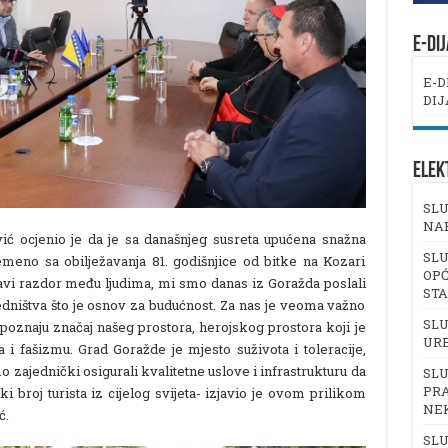
E-DI
E-D
DIJ
ELEK
SLU
NA
ć ocjenio je da je sa današnjeg susreta upućena snažna
SLU
remeno sa obilježavanja 81. godišnjice od bitke na Kozari
OPĆ
ravi razdor među ljudima, mi smo danas iz Goražda poslali
ST
dništva što je osnov za budućnost. Za nas je veoma važno
SLU
poznaju značaj našeg prostora, herojskog prostora koji je
UR
a i fašizmu. Grad Goražde je mjesto suživota i toleracije,
 zajednički osigurali kvalitetne uslove i infrastrukturu da
SLU
PRA
i broj turista iz cijelog svijeta- izjavio je ovom prilikom
NE
ć.
SLU