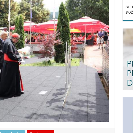
SLU
POŽ