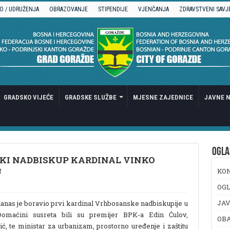
O / UDRUŽENJA
OBRAZOVANJE
STIPENDIJE
VJENČANJA
ZDRAVSTVENI SAVJ
GRADSKO VIJEĆE
GRADSKE SLUŽBE
MJESNE ZAJEDNICE
JAVNE N
OGLA
KI NADBISKUP KARDINAL VINKO
U
KO
OGL
JAV
nas je boravio prvi kardinal Vrhbosanske nadbiskupije u
Domaćini susreta bili su premijer BPK-a Edin Ćulov,
OB
 te ministar za urbanizam, prostorno uređenje i zaštitu