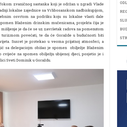
ODL
Tokom zvaničnog sastanka koji je održan u zgradi Vlade
radnji lokalne zajednice sa Vrhbosanskom nadbiskupijom,
REG
sebnim osvrtom na podršku koju su lokalne vlasti dale
SL
 spomen Blaženim drinskim mučenicama, projekta čija je
a mišljenje je da će se uz završetak radova na pomenutom
BU
 turizmom povećati, te da će Goražde u budućnosti biti
ST
vijeta. Susret je protekao u veoma prijatnoj atmosferi, a
jić sa delegaciojm obišao je spomen obilježje Blaženim
cvijeće na spomen obilježju ubijenoj djeci, posjetio je i
elici Sveti Dominik u Goraždu.