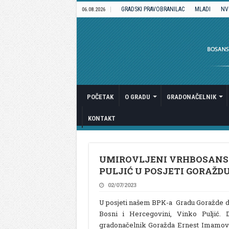
GRADSKI PRAVOBRANILAC
MLADI
NV
06.08.2026
POČETAK
O GRADU
GRADONAČELNIK
KONTAKT
UMIROVLJENI VRHBOSANS
PULJIĆ U POSJETI GORAŽD
02/07/2023
U posjeti našem BPK-a Gradu Goražde da
Bosni i Hercegovini, Vinko Puljić. 
gradonačelnik Goražda Ernest Imamović,