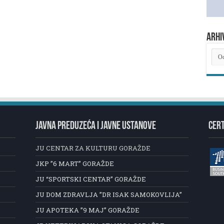
ARHI
ARH
NOV
JAVNA PREDUZEĆA I JAVNE USTANOVE
CERT
JU CENTAR ZA KULTURU GORAŽDE
JKP ”6 MART” GORAŽDE
JU “SPORTSKI CENTAR” GORAŽDE
JU DOM ZDRAVLJA ”DR ISAK SAMOKOVLIJA”
JU APOTEKA ”9 MAJ” GORAŽDE