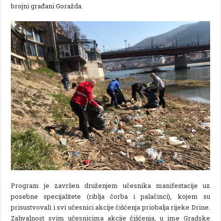
brojni građani Goražda.
Program je završen druženjem učesnika manifestacije uz
posebne specijalitete (riblja čorba i palačinci), kojem su
prisustvovali i svi učesnici akcije čišćenja priobalja rijeke Drine.
Zahvalnost svim učesnicima akcije čišćenja, u ime Gradske