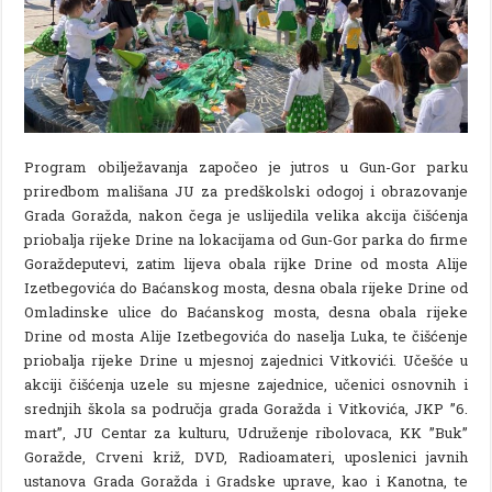
Program obilježavanja započeo je jutros u Gun-Gor parku
priredbom mališana JU za predškolski odogoj i obrazovanje
Grada Goražda, nakon čega je uslijedila velika akcija čišćenja
priobalja rijeke Drine na lokacijama od Gun-Gor parka do firme
Goraždeputevi, zatim lijeva obala rijke Drine od mosta Alije
Izetbegovića do Baćanskog mosta, desna obala rijeke Drine od
Omladinske ulice do Baćanskog mosta, desna obala rijeke
Drine od mosta Alije Izetbegovića do naselja Luka, te čišćenje
priobalja rijeke Drine u mjesnoj zajednici Vitkovići. Učešće u
akciji čišćenja uzele su mjesne zajednice, učenici osnovnih i
srednjih škola sa područja grada Goražda i Vitkovića, JKP ”6.
mart”, JU Centar za kulturu, Udruženje ribolovaca, KK ”Buk”
Goražde, Crveni križ, DVD, Radioamateri, uposlenici javnih
ustanova Grada Goražda i Gradske uprave, kao i Kanotna, te