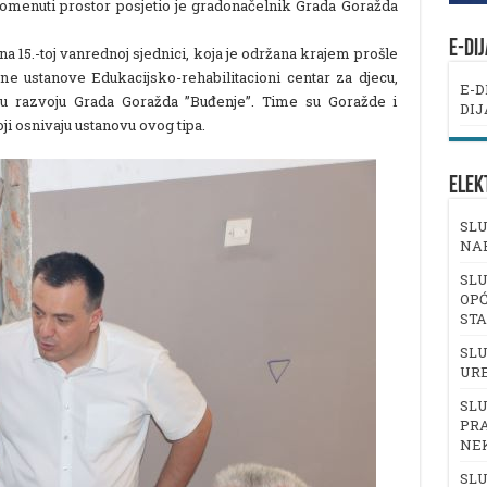
omenuti prostor posjetio je gradonačelnik Grada Goražda
E-DI
 15.-toj vanrednoj sjednici, koja je održana krajem prošle
ne ustanove Edukacijsko-rehabilitacioni centar za djecu,
E-D
u razvoju Grada Goražda ”Buđenje”. Time su Goražde i
DIJ
ji osnivaju ustanovu ovog tipa.
ELEK
SLU
NA
SLU
OPĆ
ST
SLU
UR
SLU
PRA
NE
SLU