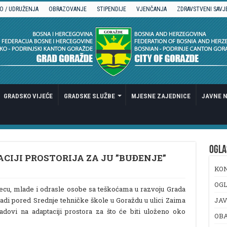
O / UDRUŽENJA
OBRAZOVANJE
STIPENDIJE
VJENČANJA
ZDRAVSTVENI SAVJ
GRADSKO VIJEĆE
GRADSKE SLUŽBE
MJESNE ZAJEDNICE
JAVNE N
OGLA
CIJI PROSTORIJA ZA JU ”BUĐENJE”
KO
OGL
djecu, mlade i odrasle osobe sa teškoćama u razvoju Grada
radi pored Srednje tehničke škole u Goraždu u ulici Zaima
JAV
dovi na adaptaciji prostora za što će biti uloženo oko
OB