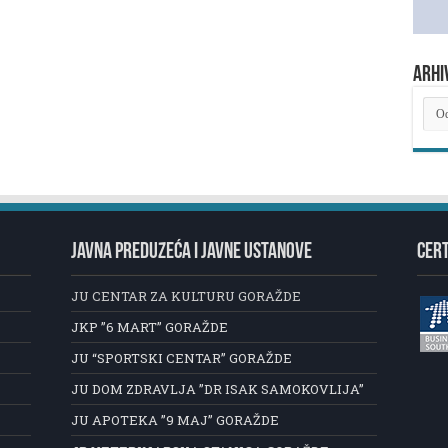
ARHI
ARH
NOV
JAVNA PREDUZEĆA I JAVNE USTANOVE
CERT
JU CENTAR ZA KULTURU GORAŽDE
JKP ”6 MART” GORAŽDE
JU “SPORTSKI CENTAR” GORAŽDE
JU DOM ZDRAVLJA ”DR ISAK SAMOKOVLIJA”
JU APOTEKA ”9 MAJ” GORAŽDE