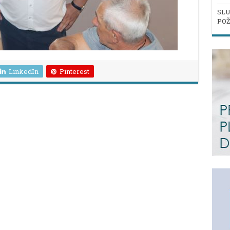
SLU
POŽ
LinkedIn
Pinterest