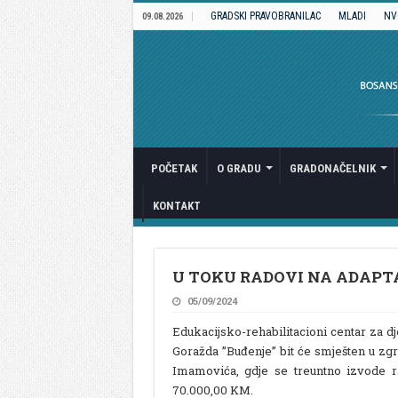
GRADSKI PRAVOBRANILAC
MLADI
NV
09.08.2026
POČETAK
O GRADU
GRADONAČELNIK
KONTAKT
U TOKU RADOVI NA ADAPTA
05/09/2024
Edukacijsko-rehabilitacioni centar za 
Goražda ”Buđenje” bit će smješten u zg
Imamovića, gdje se treuntno izvode ra
70.000,00 KM.