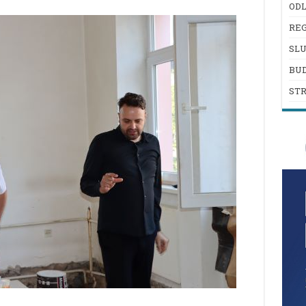
ODL
REG
SL
BU
ST