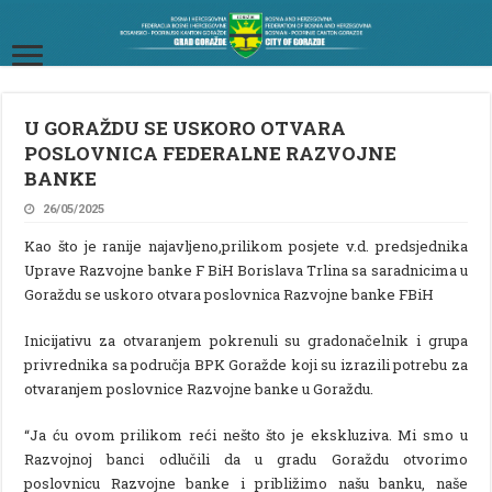
U GORAŽDU SE USKORO OTVARA
POSLOVNICA FEDERALNE RAZVOJNE
BANKE
26/05/2025
Kao što je ranije najavljeno,prilikom posjete v.d. predsjednika
Uprave Razvojne banke F BiH Borislava Trlina sa saradnicima u
Goraždu se uskoro otvara poslovnica Razvojne banke FBiH
Inicijativu za otvaranjem pokrenuli su gradonačelnik i grupa
privrednika sa područja BPK Goražde koji su izrazili potrebu za
otvaranjem poslovnice Razvojne banke u Goraždu.
“Ja ću ovom prilikom reći nešto što je ekskluziva. Mi smo u
Razvojnoj banci odlučili da u gradu Goraždu otvorimo
poslovnicu Razvojne banke i približimo našu banku, naše