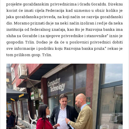
projekte goraždanskim privrednicima i Gradu Goraždu. Direknu
korist će imati cijela Federacija kad uzmemo u obzir koliko je
jaka goraždanska privreda, na koji način se razvija goraždanski
dio. Moramo priznati da je na neki način izoliran i red je da neka
institucija od federalnog značaja, kao što je Razvojna banka ima
sluha za Goražde i za njegove privrednike i stanovnike” iznio je
gospodin Trlin. Dodao je da će u poslovnici privrednici dobiti
sve informacije i podršku koju Razvojna banka pruža.” rekao je
tom prilikom gosp. Trlin.