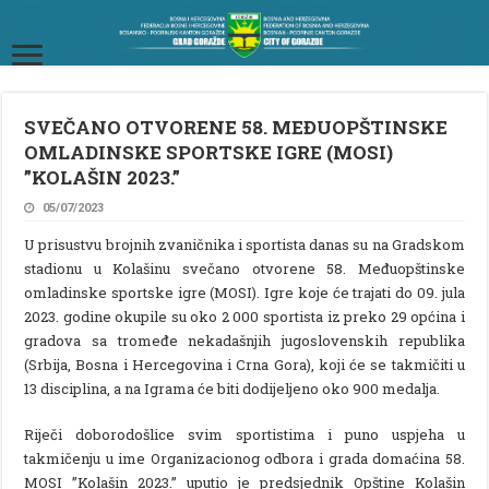
SVEČANO OTVORENE 58. MEĐUOPŠTINSKE
OMLADINSKE SPORTSKE IGRE (MOSI)
”KOLAŠIN 2023.”
05/07/2023
U prisustvu brojnih zvaničnika i sportista danas su na Gradskom
stadionu u Kolašinu svečano otvorene 58. Međuopštinske
omladinske sportske igre (MOSI). Igre koje će trajati do 09. jula
2023. godine okupile su oko 2 000 sportista iz preko 29 općina i
gradova sa tromeđe nekadašnjih jugoslovenskih republika
(Srbija, Bosna i Hercegovina i Crna Gora), koji će se takmičiti u
13 disciplina, a na Igrama će biti dodijeljeno oko 900 medalja.
Riječi doborodošlice svim sportistima i puno uspjeha u
takmičenju u ime Organizacionog odbora i grada domaćina 58.
MOSI ”Kolašin 2023.” uputio je predsjednik Opštine Kolašin