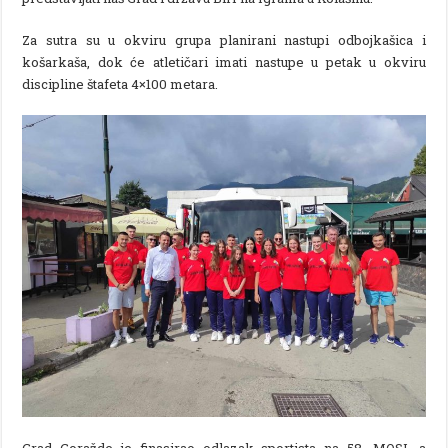
Za sutra su u okviru grupa planirani nastupi odbojkašica i
košarkaša, dok će atletičari imati nastupe u petak u okviru
discipline štafeta 4×100 metara.
Grad Goražde je finasirao odlazak sportista na 58. MOSI, a