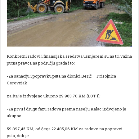
Konkretni radovi i finansijska sredstva usmjereni su na tri važna
putna pravca na području grada i to:
-Za sanaciju i popravku puta na dionici Berič – Prisojnica –
Cerovnjak
za šta je izdvojeno ukupno 29.963,70 KM (LOT 1);
-Za prvu i drugu fazu radova prema naselju Kalac izdvojeno je
ukupno
59.897,45 KM, od čega 22.485,06 KM za radove na popravci
puta, dok je