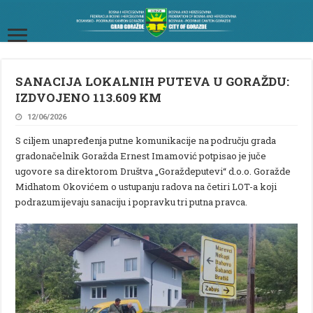
SANACIJA LOKALNIH PUTEVA U GORAŽDU:
IZDVOJENO 113.609 KM
12/06/2026
S ciljem unapređenja putne komunikacije na području grada
gradonačelnik Goražda Ernest Imamović potpisao je juče
ugovore sa direktorom Društva „Goraždeputevi“ d.o.o. Goražde
Midhatom Okovićem o ustupanju radova na četiri LOT-a koji
podrazumijevaju sanaciju i popravku tri putna pravca.