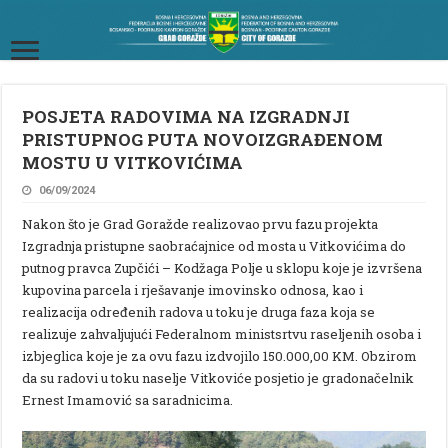
POSJETA RADOVIMA NA IZGRADNJI
PRISTUPNOG PUTA NOVOIZGRAĐENOM
MOSTU U VITKOVIĆIMA
06/09/2024
Nakon što je Grad Goražde realizovao prvu fazu projekta
Izgradnja pristupne saobraćajnice od mosta u Vitkovićima do
putnog pravca Zupčići – Kodžaga Polje u sklopu koje je izvršena
kupovina parcela i rješavanje imovinsko odnosa, kao i
realizacija određenih radova u toku je druga faza koja se
realizuje zahvaljujući Federalnom ministsrtvu raseljenih osoba i
izbjeglica koje je za ovu fazu izdvojilo 150.000,00 KM. Obzirom
da su radovi u toku naselje Vitkoviće posjetio je gradonačelnik
Ernest Imamović sa saradnicima.