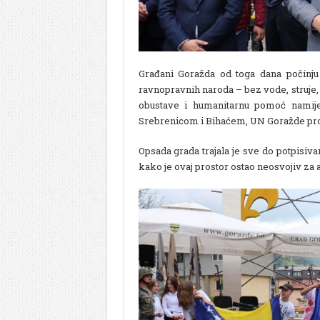
Građani Goražda od toga dana počinju
ravnopravnih naroda – bez vode, struje, 
obustave i humanitarnu pomoć namij
Srebrenicom i Bihaćem, UN Goražde prog
Opsada grada trajala je sve do potpisiv
kako je ovaj prostor ostao neosvojiv za 