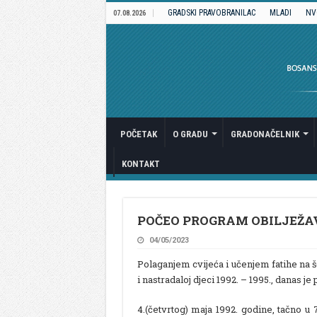
GRADSKI PRAVOBRANILAC
MLADI
NV
07.08.2026
POČETAK
O GRADU
GRADONAČELNIK
KONTAKT
POČEO PROGRAM OBILJEŽA
04/05/2023
Polaganjem cvijeća i učenjem fatihe na 
i nastradaloj djeci 1992. – 1995., danas j
4.(četvrtog) maja 1992. godine, tačno u 7