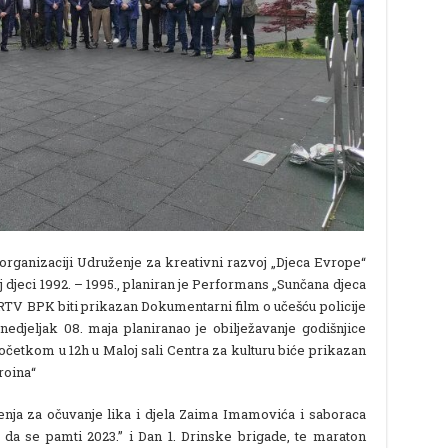
organizaciji Udruženje za kreativni razvoj „Djeca Evrope“
j djeci 1992. – 1995., planiran je Performans „Sunčana djeca
RTV BPK biti prikazan Dokumentarni film o učešću policije
nedjeljak 08. maja planiranao je obilježavanje godišnjice
očetkom u 12h u Maloj sali Centra za kulturu biće prikazan
roina“
ženja za očuvanje lika i djela Zaima Imamovića i saboraca
 da se pamti 2023.” i Dan 1. Drinske brigade, te maraton