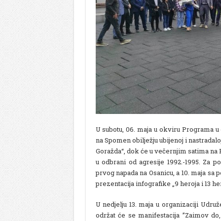
U subotu, 06. maja u okviru Programa u 
na Spomen obilježju ubijenoj i nastradalo
Goražda“, dok će u večernjim satima na 
u odbrani od agresije 1992.-1995. Za po
prvog napada na Osanicu, a 10. maja sa p
prezentacija infografike „9 heroja i 13 he
U nedjelju 13. maja u organizaciji Udru
održat će se manifestacija ”Zaimov do,