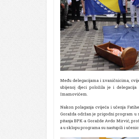
Među delegacijama i zvaničnicima, cvij
ubijenoj djeci položila je i delegac
Imamovićem.
Nakon polaganja cvijeća i učenja Fati
Goražda održan je prigodni program u s
pitanja BPK-a Goražde Avdo Mirvić, pro
a u sklopu programa su nastupili i učenic