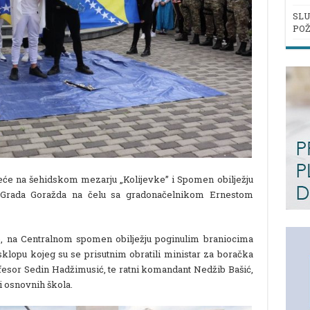
SLU
POŽ
eće na šehidskom mezarju „Kolijevke” i Spomen obilježju
ija Grada Goražda na čelu sa gradonačelnikom Ernestom
he, na Centralnom spomen obilježju poginulim braniocima
klopu kojeg su se prisutnim obratili ministar za boračka
fesor Sedin Hadžimusić, te ratni komandant Nedžib Bašić,
i osnovnih škola.