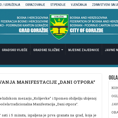
O / UDRUŽENJA
OBRAZOVANJE
STIPENDIJE
VJENČANJA
ZDRAVSTVENI SAVJ
GRADSKO VIJEĆE
GRADSKE SLUŽBE
MJESNE ZAJEDNICE
JAVNE N
OGLA
VANJA MANIFESTACIJE „DANI OTPORA“
KO
OGL
šehidskom mezarju „Kolijevke” i Spomen obilježju ubijenoj
e počela tradicionalna Manifestacija „Dani otpora“.
JAV
OB
 sati i 5 minuta, ispaljena je prva granata na grad, koja je