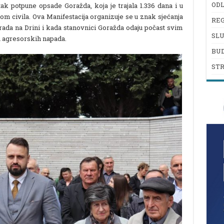
ODL
ak potpune opsade Goražda, koja je trajala 1.336 dana i u
inom civila. Ova Manifestacija organizuje se u znak sjećanja
REG
rada na Drini i kada stanovnici Goražda odaju počast svim
SL
 agresorskih napada.
BU
ST