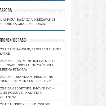
JASPORA
IJASPORA-BAZA ZA UMREŽAVANJE
ASPORE SA GRADOM GORAŽDE
TRONSKI OBRASCI
ŽBA ZA FINANSIJE, PRIVREDU I JAVNE
BAVKE
ŽBA ZA DRUŠTVENE DJELATNOSTI,
U UPRAVU, SOCIJALNU ZAŠTITU I
AMBENA PITANJA
ŽBA ZA URBANIZAM, PROSTORNO
EĐENJE I KOMUNALNE POSLOVE
ŽBA ZA GEODETSKE, IMOVINSKO –
VNE POSLOVE I KATASTAR
KRETNINA
ŽBA ZA INSPEKCIJSKE POSLOVE