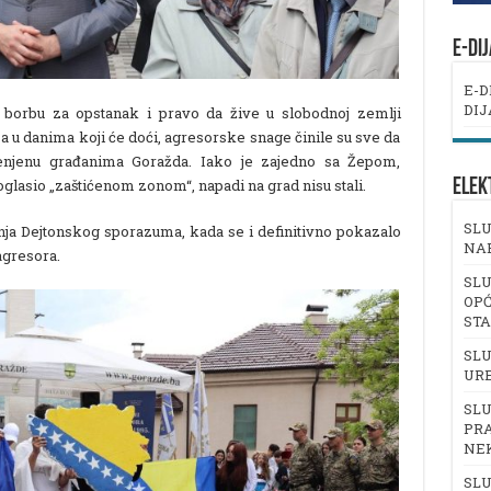
E-DI
E-D
DIJ
 borbu za opstanak i pravo da žive u slobodnoj zemlji
a u danima koji će doći, agresorske snage činile su sve da
enjenu građanima Goražda. Iako je zajedno sa Žepom,
lasio „zaštićenom zonom“, napadi na grad nisu stali.
ELEK
SLU
anja Dejtonskog sporazuma, kada se i definitivno pokazalo
NA
agresora.
SLU
OPĆ
ST
SLU
UR
SLU
PRA
NE
SLU