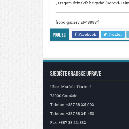
„Tragom drinskih brigada“ (Rorovi-Zaim
[robo-gallery id=”8998”]
Facebook
Twitter
Podijeli
SJEDIŠTE GRADSKE UPRAVE
Ulica: Maršala Tita br. 2
73000 Goražde
Telefon: +387 38 221 002
Telefon: +387 38 241 450
Fax :+387 38 221 332