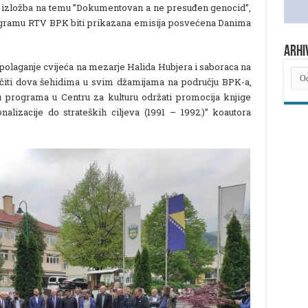
 i izložba na temu ”Dokumentovan a ne presuđen genocid”,
ogramu RTV BPK biti prikazana emisija posvećena Danima
ARHI
 polaganje cvijeća na mezarje Halida Hubjera i saboraca na
ARH
čiti dova šehidima u svim džamijama na području BPK-a,
NOV
 programa u Centru za kulturu održati promocija knjige
lizacije do strateških ciljeva (1991 – 1992.)” koautora