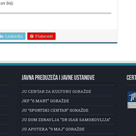
ov Do).
LinkedIn
Pinterest
JAVNA PREDUZEĆA I JAVNE USTANOVE
CERT
JU CENTAR ZA KULTURU GORAŽDE
JKP ”6 MART” GORAŽDE
JU “SPORTSKI CENTAR” GORAŽDE
JU DOM ZDRAVLJA ”DR ISAK SAMOKOVLIJA”
JU APOTEKA ”9 MAJ” GORAŽDE