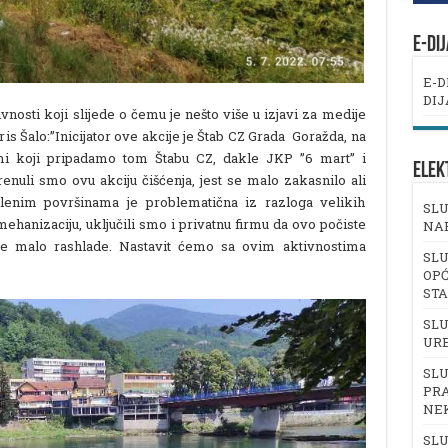
E-DI
E-D
DIJ
nosti koji slijede o čemu je nešto više u izjavi za medije
s Šalo:”Inicijator ove akcije je Štab CZ Grada Goražda, na
mi koji pripadamo tom Štabu CZ, dakle JKP ”6 mart” i
ELEK
enuli smo ovu akciju čišćenja, jest se malo zakasnilo ali
elenim površinama je problematična iz razloga velikih
SLU
mehanizaciju, uključili smo i privatnu firmu da ovo počiste
NA
 se malo rashlade. Nastavit ćemo sa ovim aktivnostima
SLU
OPĆ
ST
SLU
UR
SLU
PRA
NE
SLU