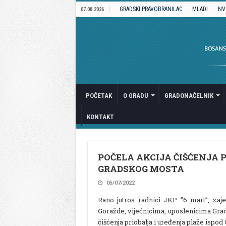
GRADSKI PRAVOBRANILAC
MLADI
NV
07.08.2026
POČETAK
O GRADU
GRADONAČELNIK
KONTAKT
POČELA AKCIJA ČIŠĆENJA P
GRADSKOG MOSTA
05/07/2022
Rano jutros radnici JKP ”6 mart”, zaj
Goražde, vijećnicima, uposlenicima Gra
čišćenja priobalja i uređenja plaže ispod