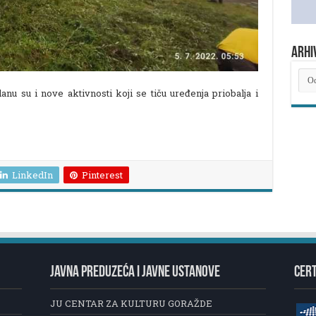
ARHI
ARH
NOV
lanu su i nove aktivnosti koji se tiču uređenja priobalja i
LinkedIn
Pinterest
JAVNA PREDUZEĆA I JAVNE USTANOVE
CERT
JU CENTAR ZA KULTURU GORAŽDE