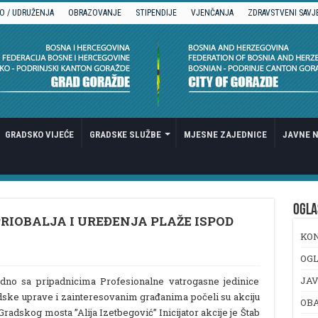
O / UDRUŽENJA
OBRAZOVANJE
STIPENDIJE
VJENČANJA
ZDRAVSTVENI SAVJ
GRADSKO VIJEĆE
GRADSKE SLUŽBE
MJESNE ZAJEDNICE
JAVNE N
OGLA
RIOBALJA I UREĐENJA PLAŽE ISPOD
KO
OGL
JAV
edno sa pripadnicima Profesionalne vatrogasne jedinice
dske uprave i zainteresovanim građanima počeli su akciju
OB
 Gradskog mosta ”Alija Izetbegović” Inicijator akcije je Štab