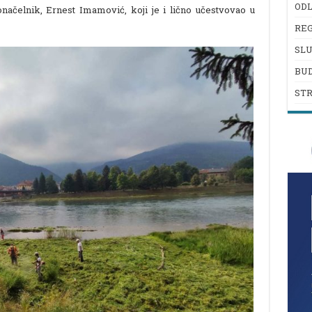
ODL
načelnik, Ernest Imamović, koji je i lično učestvovao u
REG
SL
BU
ST