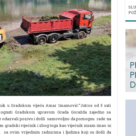
SLU
POŽ
ećnik u Gradskom vijeću Amar Imamović:”Jutros od 5 sati
omognuti Gradskom upravom Grada Goražda zajedno sa
se odazvali pozivu i došli samovoljno da pomognu rade na
sam gradski vijećnik i zbog toga kao vijećnik nisam imao ni
sa ovim vrijednim radnicima i ljudima koji su došli da