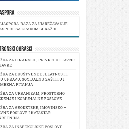
JASPORA
IJASPORA-BAZA ZA UMREŽAVANJE
ASPORE SA GRADOM GORAŽDE
TRONSKI OBRASCI
ŽBA ZA FINANSIJE, PRIVREDU I JAVNE
BAVKE
ŽBA ZA DRUŠTVENE DJELATNOSTI,
U UPRAVU, SOCIJALNU ZAŠTITU I
AMBENA PITANJA
ŽBA ZA URBANIZAM, PROSTORNO
EĐENJE I KOMUNALNE POSLOVE
ŽBA ZA GEODETSKE, IMOVINSKO –
VNE POSLOVE I KATASTAR
KRETNINA
ŽBA ZA INSPEKCIJSKE POSLOVE