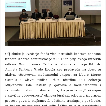
Cilj obuke je uvećanje fonda visokostručnih kadrova odnosno
trenera izborne administracije u BiH i to prije svega biračkih
odbora. Osim članova Centralne izborne komisije BiH dr.
Ahmeta Šantića i Vlade Rogića kao predavača, na obuci su
aktivno učestvovali međunarodni ekspert za izbore Merce
Castells i Glavni tužilac Brčko Distrikta BiH Zekerija
Mujkanović. Gđa Castells je govorila o međunarodnim i
regionalnim izbornim standardima, dok je na temu „Prekršajne
i krivične odgovornosti“ članova biračkih odbora u izbornom
procesu govorio Mujkanović. Učešnike treninga je pozdravio,
sa željom za uspješan rad, gdin Željko Bakalar, predsjednik