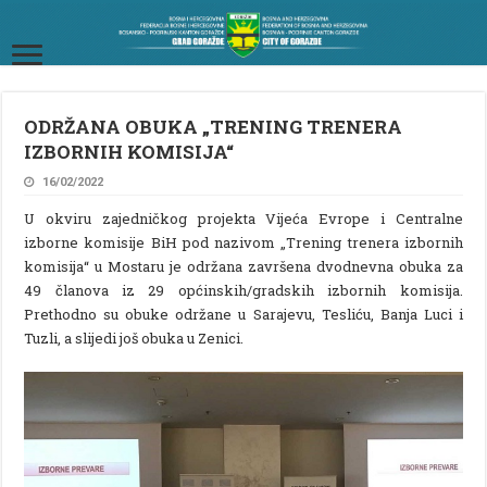
ODRŽANA OBUKA „TRENING TRENERA
IZBORNIH KOMISIJA“
16/02/2022
U okviru zajedničkog projekta Vijeća Evrope i Centralne
izborne komisije BiH pod nazivom „Trening trenera izbornih
komisija“ u Mostaru je održana završena dvodnevna obuka za
49 članova iz 29 općinskih/gradskih izbornih komisija.
Prethodno su obuke održane u Sarajevu, Tesliću, Banja Luci i
Tuzli, a slijedi još obuka u Zenici.