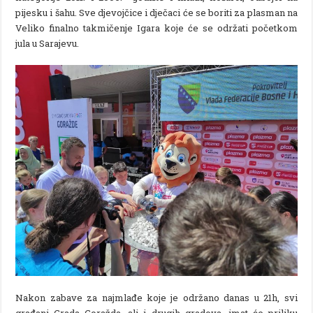
pijesku i šahu. Sve djevojčice i dječaci će se boriti za plasman na
Veliko finalno takmičenje Igara koje će se održati početkom
jula u Sarajevu.
Nakon zabave za najmlađe koje je održano danas u 21h, svi
građani Grada Goražda, ali i drugih gradova, imat će priliku