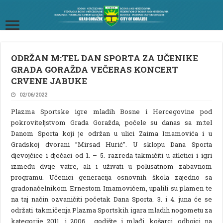
ODRŽAN M:TEL DAN SPORTA ZA UČENIKE
GRADA GORAŽDA VEČERAS KONCERT
CRVENE JABUKE
02/06/2022
Plazma Sportske igre mladih Bosne i Hercegovine pod
pokroviteljstvom Grada Goražda, počele su danas sa m:tel
Danom Sporta koji je održan u ulici Zaima Imamovića i u
Gradskoj dvorani ”Mirsad Hurić”. U sklopu Dana Sporta
djevojčice i dječaci od 1. – 5. razreda takmičiti u atletici i igri
između dvije vatre, ali i uživati u polusatnom zabavnom
programu. Učenici generacija osnovnih škola zajedno sa
gradonačelnikom Ernestom Imamovićem, upalili su plamen te
na taj način ozvaničiti početak Dana Sporta. 3. i 4. juna će se
održati takmičenja Plazma Sportskih igara mladih nogometu za
kategorije 2011. i 2006. godište i mlađi, košarci, odbojci na