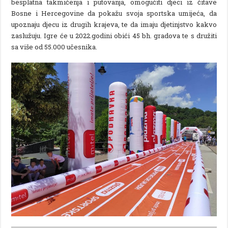
besplatna takmičenja i putovanja, omogućiti djeci iz čitave
Bosne i Hercegovine da pokažu svoja sportska umijeća, da
upoznaju djecu iz drugih krajeva, te da imaju djetinjstvo kakvo
zaslužuju. Igre će u 2022.godini obići 45 bh. gradova te s družiti
sa više od 55.000 učesnika.