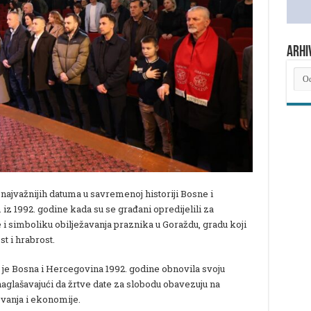
ARHI
ARH
NOV
d najvažnijih datuma u savremenoj historiji Bosne i
z 1992. godine kada su se građani opredijelili za
 i simboliku obilježavanja praznika u Goraždu, gradu koji
t i hrabrost.
je Bosna i Hercegovina 1992. godine obnovila svoju
naglašavajući da žrtve date za slobodu obavezuju na
ovanja i ekonomije.