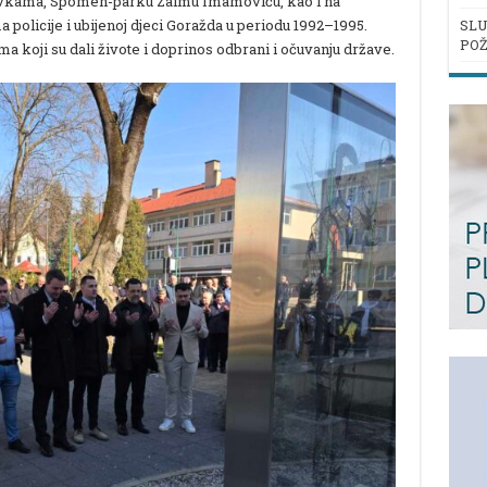
evkama, Spomen-parku Zaimu Imamoviću, kao i na
policije i ubijenoj djeci Goražda u periodu 1992–1995.
SLU
POŽ
ma koji su dali živote i doprinos odbrani i očuvanju države.