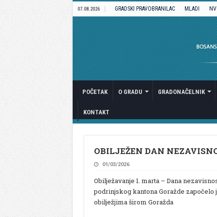
GRADSKI PRAVOBRANILAC
MLADI
NV
07.08.2026
POČETAK
O GRADU
GRADONAČELNIK
KONTAKT
OBILJEŽEN DAN NEZAVISNO
01/03/2026
Obilježavanje 1. marta – Dana nezavisno
podrinjskog kantona Goražde započelo j
obilježjima širom Goražda