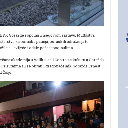
 BPK Goražde i općina u njegovom sastavu, Muftijstva
tarstva za boračka pitanja, boračkih udruženja te
žile su cvijeće i odale počast poginulima.
večana akademija u Velikoj sali Centra za kulturu u Goraždu,
a. Prisutnima su se obratili gradonačelnik Goražda Ernest
 Čeljo.