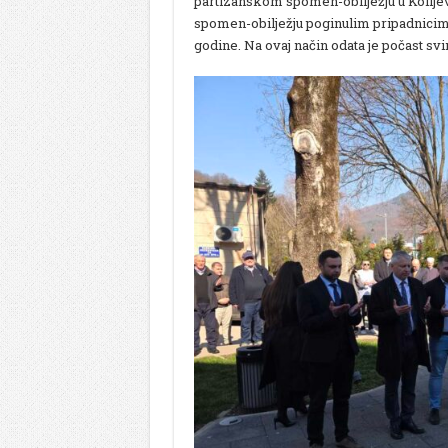
partizanskom spomen-obilježju u Kolij
spomen-obilježju poginulim pripadnicima 
godine. Na ovaj način odata je počast svi