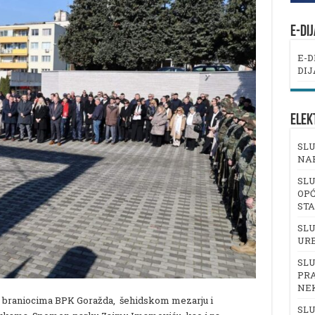
E-DI
E-D
DIJ
ELEK
SLU
NA
SLU
OPĆ
ST
SLU
UR
SLU
PRA
NE
ju braniocima BPK Goražda, šehidskom mezarju i
SLU