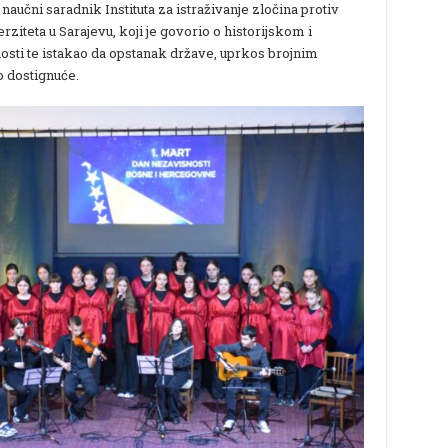
naučni saradnik Instituta za istraživanje zločina protiv
iteta u Sarajevu, koji je govorio o historijskom i
sti te istakao da opstanak države, uprkos brojnim
o dostignuće.