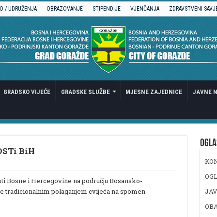
O / UDRUŽENJA
OBRAZOVANJE
STIPENDIJE
VJENČANJA
ZDRAVSTVENI SAVJ
GRADSKO VIJEĆE
GRADSKE SLUŽBE
MJESNE ZAJEDNICE
JAVNE N
OGLA
STi BiH
KO
OGL
sti Bosne i Hercegovine na području Bosansko-
e tradicionalnim polaganjem cvijeća na spomen-
JAV
OB