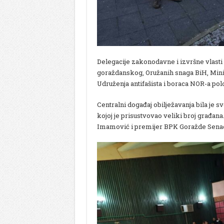
Delegacije zakonodavne i izvršne vlasti
goraždanskog, Oružanih snaga BiH, Minis
Udruženja antifašista i boraca NOR-a polo
Centralni događaj obilježavanja bila je s
kojoj je prisustvovao veliki broj građan
Imamović i premijer BPK Goražde Senad