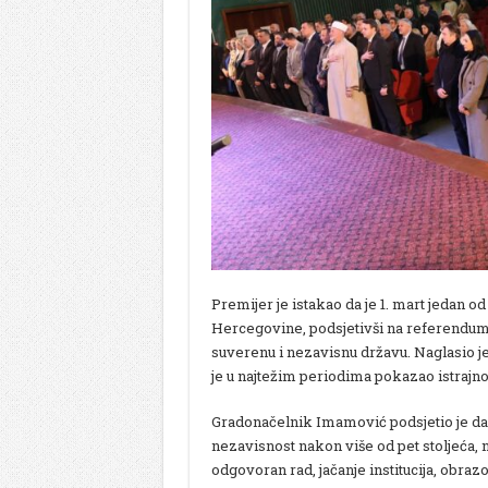
Premijer je istakao da je 1. mart jedan o
Hercegovine, podsjetivši na referendum i
suverenu i nezavisnu državu. Naglasio je
je u najtežim periodima pokazao istrajnos
Gradonačelnik Imamović podsjetio je da 
nezavisnost nakon više od pet stoljeća, 
odgovoran rad, jačanje institucija, obraz