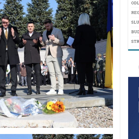
ODL
REG
SL
BU
ST