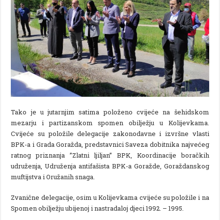
Tako je u jutarnjim satima položeno cvijeće na šehidskom
mezarju i partizanskom spomen obilježju u Kolijevkama.
Cvijeće su položile delegacije zakonodavne i izvršne vlasti
BPK-a i Grada Goražda, predstavnici Saveza dobitnika najvećeg
ratnog priznanja ”Zlatni ljiljan” BPK, Koordinacije boračkih
udruženja, Udruženja antifašista BPK-a Goražde, Goraždanskog
muftijstva i Oružanih snaga.
Zvanične delegacije, osim u Kolijevkama cvijeće su položile i na
Spomen obilježju ubijenoj i nastradaloj djeci 1992. – 1995.