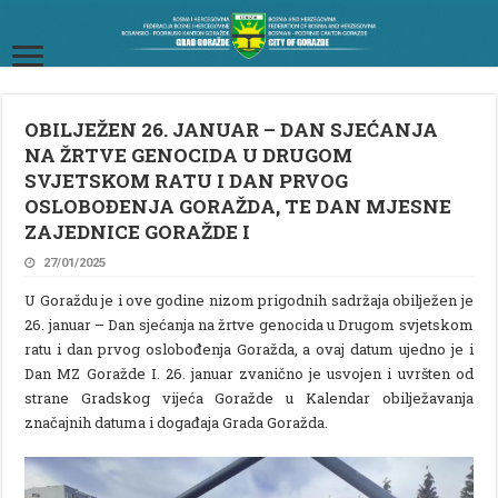
OBILJEŽEN 26. JANUAR – DAN SJEĆANJA
NA ŽRTVE GENOCIDA U DRUGOM
SVJETSKOM RATU I DAN PRVOG
OSLOBOĐENJA GORAŽDA, TE DAN MJESNE
ZAJEDNICE GORAŽDE I
27/01/2025
U Goraždu je i ove godine nizom prigodnih sadržaja obilježen je
26. januar – Dan sjećanja na žrtve genocida u Drugom svjetskom
ratu i dan prvog oslobođenja Goražda, a ovaj datum ujedno je i
Dan MZ Goražde I. 26. januar zvanično je usvojen i uvršten od
strane Gradskog vijeća Goražde u Kalendar obilježavanja
značajnih datuma i događaja Grada Goražda.